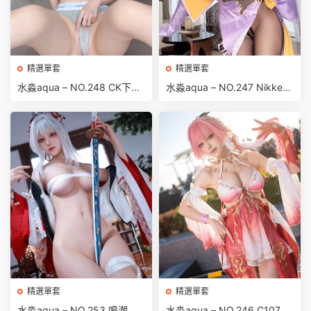
精選單套
精選單套
水淼aqua – NO.248 CK下着-
水淼aqua – NO.247 Nikke勝
自拍 [24P-29MB]
利女神 阿妮斯·超級巨星·星
光-自拍[21P-36MB]
精選單套
精選單套
水淼aqua – NO.253 鳴潮 绯
水淼aqua – NO.246 C107 場