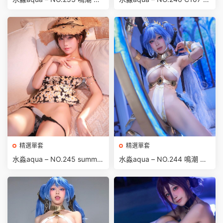
雪 [51P-75MB]
照 長離 (鳴潮) [29P-28MB]
精選單套
精選單套
水淼aqua – NO.245 summer
水淼aqua – NO.244 鳴潮 尤
dress [70P-105MB]
諾 [65P-99MB]