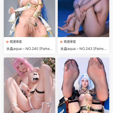
精選單套
精選單套
水淼aqua – NO.240 [Patreo
水淼aqua – NO.243 [Patreo
n] 25.08 AUG Selfie Tier (Lu
n] 25.09 T2 Reze (Chainsa
no) [45P-68MB]
w Man) [60P-93MB]