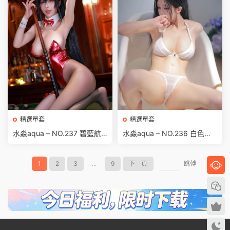
精選單套
精選單套
水淼aqua – NO.237 碧藍航
水淼aqua – NO.236 白色比
線-大鳳兔女郎[59P-85MB]
基尼[52P-81MB]
1
2
3
...
9
下一頁
跳轉