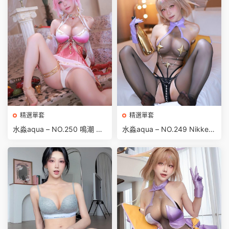
精選單套
精選單套
水淼aqua – NO.250 鳴潮 長
水淼aqua – NO.249 Nikke勝
離 泳裝[52P-77MB]
利女神 阿妮斯·超級巨星·星光
[54P-78MB]