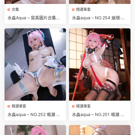
合集
精選單套
水淼Aqua – 寫真圖片合集
水淼aqua – NO.254 崩壞·星
【持續更新中】
穹鐵道-阿格萊雅[91P-128M
B]
精選單套
精選單套
水淼aqua – NO.252 鳴潮 愛
水淼aqua – NO.251 鳴潮 長
彌絲 [61P-88MB]
離原皮[52P-79MB]