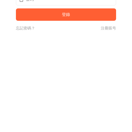
忘記密碼？
注冊賬号