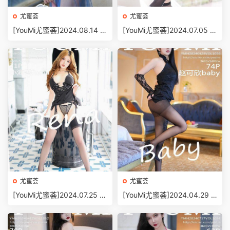
尤蜜荟
尤蜜荟
[YouMi尤蜜荟]2024.08.14 V
[YouMi尤蜜荟]2024.07.05 V
OL.1092 心妍小公主[47+1P/
OL.1081 王雨純[68+1P/522
464MB]
MB]
尤蜜荟
尤蜜荟
[YouMi尤蜜荟]2024.07.25 V
[YouMi尤蜜荟]2024.04.29 V
OL.1087 小海臀Rena[71+1P/
OL.1056 趙可欣baby[74+1
579MB]
P/758MB]