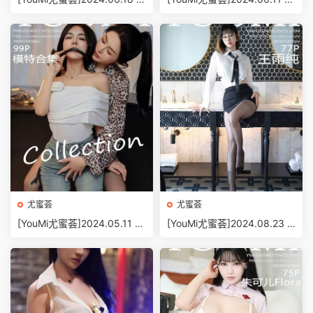
OL.1075 趙可欣baby[66+1
OL.1073 菲兒beauty[51+1P/
P/587MB]
494MB]
尤蜜荟
尤蜜荟
[YouMi尤蜜荟]2024.05.11 V
[YouMi尤蜜荟]2024.08.23 V
OL.1061 譚小靈[99+1P/1.08
OL.1094 王雨純[77+1P/673
GB]
MB]