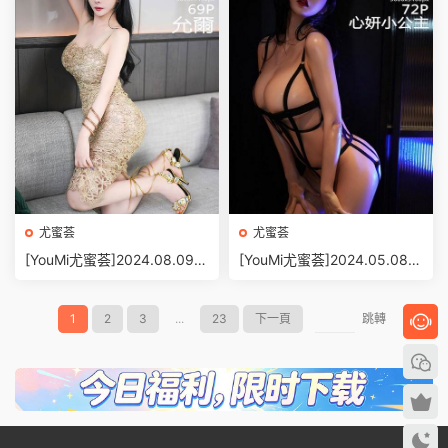
尤蜜荟
尤蜜荟
[YouMi尤蜜荟]2024.08.09 V
[YouMi尤蜜荟]2024.05.08 V
OL.1091 允爾[69+1P/747M
OL.1059 心妍小公主[72+1P/
B]
577MB]
1
2
3
...
23
下一頁
跳轉