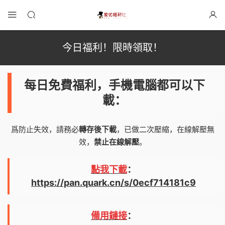
今日福利！限時領取！
每日免費福利，手機電腦都可以下
載：
爲防止失效，請務必
轉存後下載
，已做二次壓縮，在線解壓無
效，
禁止在線解壓
。
點我下載
：
https://pan.quark.cn/s/0ecf714181c9
備用鏈接
：