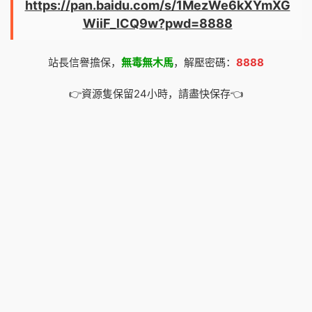
https://pan.baidu.com/s/1MezWe6kXYmXG
WiiF_lCQ9w?pwd=8888
站長信譽擔保，
無毒無木馬
，解壓密碼：
8888
👉資源隻保留24小時，請盡快保存👈