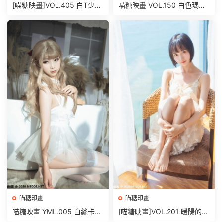
[喵糖映畫]VOL.405 白T少女
喵糖映畫 VOL.150 白色瑪修
[42P/285MB]
[40P/518M]
喵糖印畫
喵糖印畫
喵糖映畫 YML.005 白絲卡哇
[喵糖映畫]VOL.201 暖陽的海
伊 [25P/399MB]
[22P/540MB]