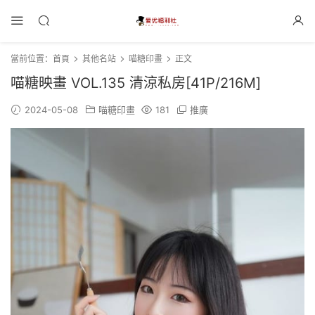
當前位置：
首頁
其他名站
喵糖印畫
正文
喵糖映畫 VOL.135 清涼私房[41P/216M]
2024-05-08
喵糖印畫
181
推廣