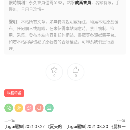
限時福利：
永久會員僅需￥68，點擊
成爲會員
，名額有限，手
慢無，且用且珍惜~
聲明：
本站所有文章，如無特殊說明或标注，均爲本站原創發
布。任何個人或組織，在未征得本站同意時，禁止複制、盜
用、采集、發布本站内容到任何網站、書籍等各類媒體平台。
如若本站内容侵犯了原著者的合法權益，可聯系我們進行處
理。
0
0
喵糖印畫
上一篇
下一篇
[Ligui麗櫃]2021.07.27 《夏天的
[Ligui麗櫃]2021.08.30 《麗櫃一