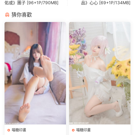
佑或》團子 [96+1P/790MB]
品》心心 [69+1P/134MB]
猜你喜歡
喵糖印畫
喵糖印畫