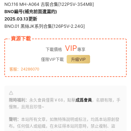
NO.116 MH-A064 古裝合集[122P5V-354MB]
BNO編号(補充前面遺漏的)
2025.03.13更新
BNO.01 黑絲JK系列合集[126P5V-2.24G]
資源下載
VIP
下載價格
專享
僅限VIP下載
升級VIP
客服：24286070
限時福利：
永久會員僅需￥68，點擊
成爲會員
，名額有限，手
慢無，且用且珍惜~
聲明：
本站所有文章，如無特殊說明或标注，均爲本站原創發
布。任何個人或組織，在未征得本站同意時，禁止複制、盜