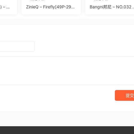
 – N
ZinieQ – Firefly[49P-297.
Bangni邦尼 – NO.032
72P 1.5
8M]
職員[81P 391.9M]
提交