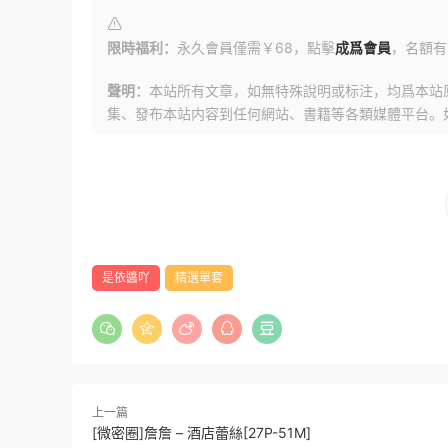
限時福利：
永久會員僅需￥68，點擊
成爲會員
，名額有
聲明：
本站所有文章，如無特殊說明或标注，均爲本站
集、發布本站内容到任何網站、書籍等各類媒體平台。
是依醬吖
精選單套
上一篇
[微密圈]詹詹 – 酒店蕾絲[27P-51M]