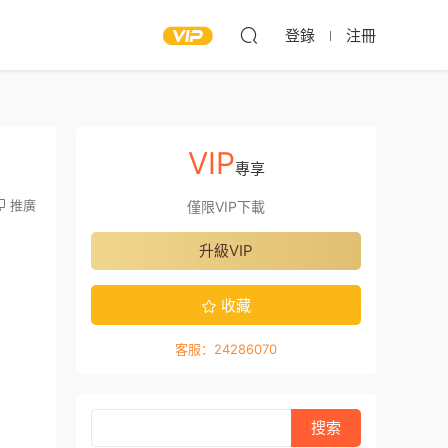
登錄
注冊
VIP
專享
推廣
僅限VIP下載
升級VIP
收藏
客服：24286070