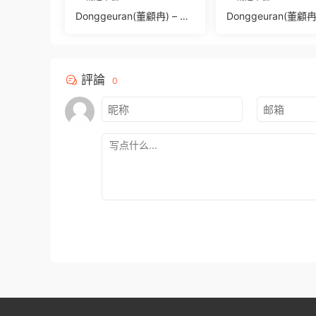
Donggeuran(董顧冉) – N
Donggeuran(董顧冉)
O.019 Fantrie Social leak
O.021 Bath time [1
2024 [657P69V-1.14GB]
5GB]
評論
0