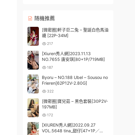
随機推薦
[微密圈]軒子巨二兔 – 聖誕白色馬油
襪 [22P-34M]
217
[Xiuren秀人網]2023.11.13
NO.7655 唐安琪[80+1P/719MB]
187
Byoru – NO.188 Ubel – Sousou no
Frieren[62P12V-2.80G]
322
[微密圈]寶兒茹 – 黑色套裝[30P2V-
197MB]
172
[XIUREN秀人網]2022.09.27
VOL.5648 tina_甜仔[47+1P／