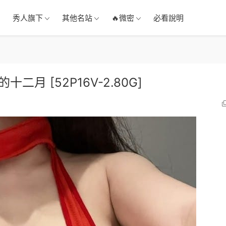
秀人旗下
其他名站
🔥微密
必看說明
的十二月 [52P16V-2.80G]