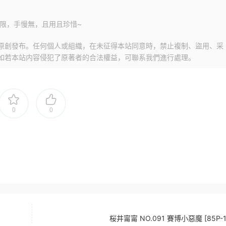
限，手慢無，且用且珍惜~
原創發布。任何個人或組織，在未征得本站同意時，禁止複制、盜用、采
如若本站内容侵犯了原著者的合法權益，可聯系我們進行處理。
0
0
桜井甯甯 NO.091 賽博小惡魔 [85P-1.