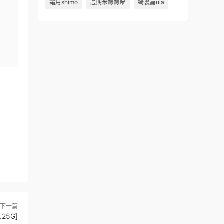
霜月shimo
過期米線線喵
绮裏嘉ula
下一篇
25G]