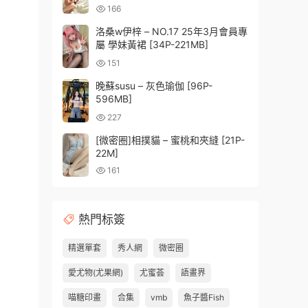
409MB]
166
洛桑w伊梓 – NO.17 25年3月會員專
屬 學妹黃裙 [34P-221MB]
151
晚蘇susu – 灰色瑜伽 [96P-
596MB]
227
[微密圈]相撲貓 – 蜜桃和夾縫 [21P-
22M]
161
熱門标簽
精選單套
秀人網
微密圈
愛尤物(尤果網)
尤蜜荟
語畫界
喵糖印畫
合集
vmb
魚子醬Fish