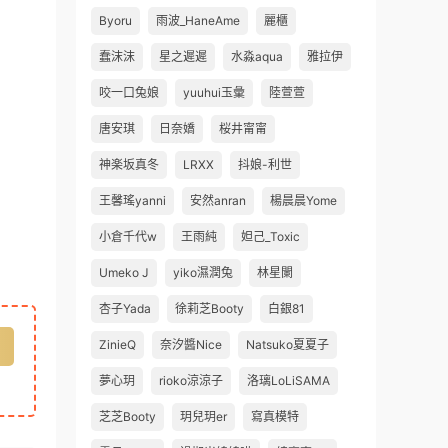
Byoru
雨波_HaneAme
麗櫃
蠢沫沫
星之遲遲
水淼aqua
雅拉伊
咬一口兔娘
yuuhui玉彙
陸萱萱
唐安琪
日奈嬌
桜井甯甯
神楽坂真冬
LRXX
抖娘-利世
王馨瑤yanni
安然anran
楊晨晨Yome
小倉千代w
王雨純
妲己_Toxic
Umeko J
yiko濕潤兔
林星闌
杏子Yada
徐莉芝Booty
白銀81
ZinieQ
奈汐醬Nice
Natsuko夏夏子
夢心玥
rioko涼涼子
洛璃LoLiSAMA
芝芝Booty
玥兒玥er
寫真模特