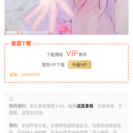
資源下載
VIP
下載價格
專享
僅限VIP下載
升級VIP
客服：24286070
限時福利：
永久會員僅需￥68，點擊
成爲會員
，名額有限，手
慢無，且用且珍惜~
聲明：
本站所有文章，如無特殊說明或标注，均爲本站原創發
布。任何個人或組織，在未征得本站同意時，禁止複制、盜