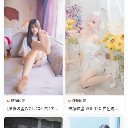
喵糖印畫
喵糖印畫
[喵糖映畫]VOL.405 白T少女
喵糖映畫 VOL.150 白色瑪修
[42P/285MB]
[40P/518M]