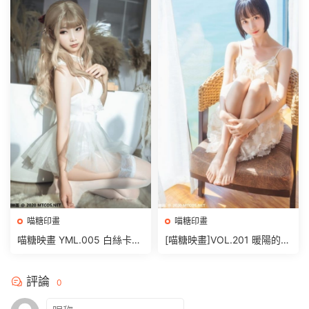
喵糖印畫
喵糖印畫
喵糖映畫 YML.005 白絲卡哇
[喵糖映畫]VOL.201 暖陽的海
伊 [25P/399MB]
[22P/540MB]
評論
0