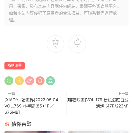
用、采集、發布本站内容到任何網站、書籍等各類媒體平台。
如若本站内容侵犯了原著者的合法權益，可聯系我們進行處
理。
0
0
喵糖印畫
上一篇
下一篇
[XIAOYU語畫界]2022.05.04
[喵糖映畫]VOL.179 粉色浴缸白絲
VOL.769 林星闌[85+1P／
泡泡 [47P/223M]
675MB]
猜你喜歡