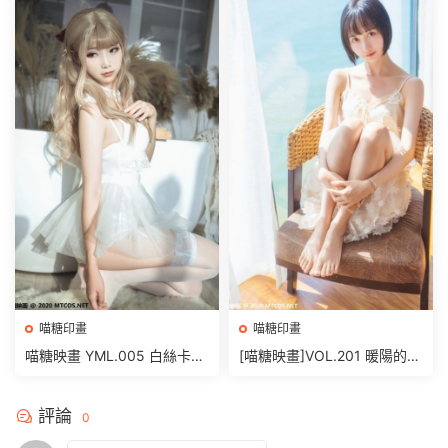
喵糖印畫
喵糖印畫
喵糖映畫 YML.005 白絲卡哇
[喵糖映畫]VOL.201 暖陽的海
伊 [25P/399MB]
[22P/540MB]
評論
0