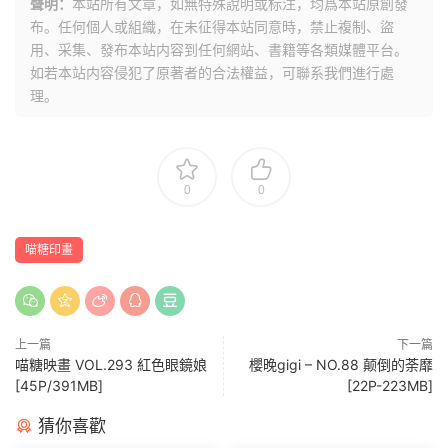
聲明：
本站所有文章，如無特殊說明或标注，均爲本站原創發
布。任何個人或組織，在未征得本站同意時，禁止複制、盜
用、采集、發布本站内容到任何網站、書籍等各類媒體平台。
如若本站内容侵犯了原著者的合法權益，可聯系我們進行處
理。
0
0
喵糖印畫
上一篇
下一篇
喵糖映畫 VOL.293 紅色眼鏡娘
櫻晚gigi – NO.88 颠倒的荼靡
[45P/391MB]
[22P-223MB]
猜你喜歡