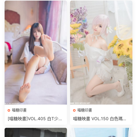
喵糖印畫
喵糖印畫
[喵糖映畫]VOL.405 白T少女
喵糖映畫 VOL.150 白色瑪修
[42P/285MB]
[40P/518M]