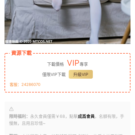
資源下載
VIP
下載價格
專享
僅限VIP下載
升級VIP
客服：24286070
限時福利：
永久會員僅需￥68，點擊
成爲會員
，名額有限，手
慢無，且用且珍惜~