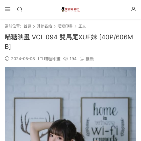
當前位置：
首頁
其他名站
喵糖印畫
正文
喵糖映畫 VOL.094 雙馬尾XUE妹 [40P/606M
B]
2024-05-08
喵糖印畫
194
推廣