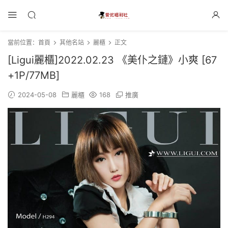
當前位置：
首頁
其他名站
麗櫃
正文
[Ligui麗櫃]2022.02.23 《美仆之鏈》小爽 [67
+1P/77MB]
2024-05-08
麗櫃
168
推廣