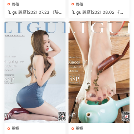
麗櫃
麗櫃
[Ligui麗櫃]2021.07.23 《雙
[Ligui麗櫃]2021.08.02 《絲
生花-紅粉佳人》小智賢&文芮
情襪意》小熊 [82+1P/100M
[73+1P/93MB]
B]
麗櫃
麗櫃