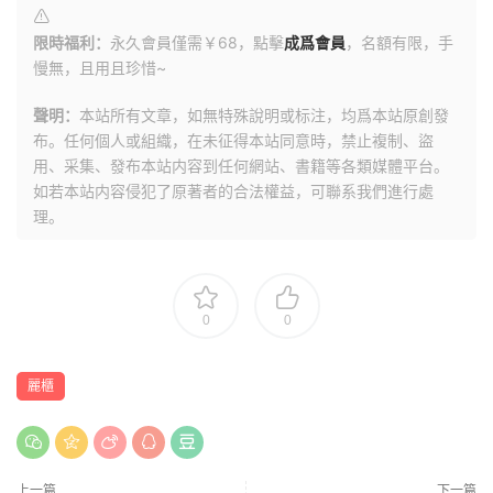
限時福利：
永久會員僅需￥68，點擊
成爲會員
，名額有限，手
慢無，且用且珍惜~
聲明：
本站所有文章，如無特殊說明或标注，均爲本站原創發
布。任何個人或組織，在未征得本站同意時，禁止複制、盜
用、采集、發布本站内容到任何網站、書籍等各類媒體平台。
如若本站内容侵犯了原著者的合法權益，可聯系我們進行處
理。
0
0
麗櫃
上一篇
下一篇