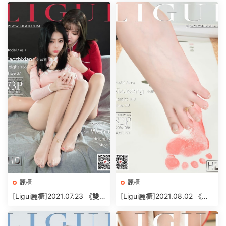
麗櫃
麗櫃
[Ligui麗櫃]2021.07.23 《雙
[Ligui麗櫃]2021.08.02 《絲
生花-紅粉佳人》小智賢&文芮
情襪意》小熊 [82+1P/100M
[73+1P/93MB]
B]