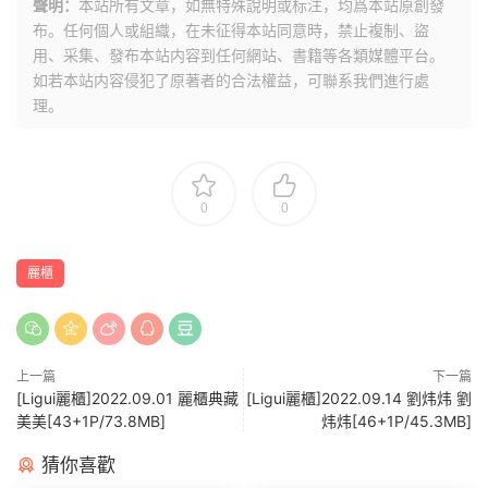
聲明：
本站所有文章，如無特殊說明或标注，均爲本站原創發
布。任何個人或組織，在未征得本站同意時，禁止複制、盜
用、采集、發布本站内容到任何網站、書籍等各類媒體平台。
如若本站内容侵犯了原著者的合法權益，可聯系我們進行處
理。
0
0
麗櫃
上一篇
下一篇
[Ligui麗櫃]2022.09.01 麗櫃典藏
[Ligui麗櫃]2022.09.14 劉炜炜 劉
美美[43+1P/73.8MB]
炜炜[46+1P/45.3MB]
猜你喜歡