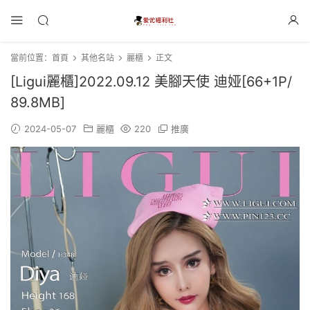
當前位置：
首頁
其他名站
麗櫃
正文
[Ligui麗櫃]2022.09.12 美腳天使 迪娅[66+1P/
89.8MB]
2024-05-07
麗櫃
220
推廣