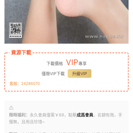
資源下載
VIP
下載價格
專享
僅限VIP下載
升級VIP
客服：24286070
限時福利：
永久會員僅需￥68，點擊
成爲會員
，名額有限，手
慢無，且用且珍惜~