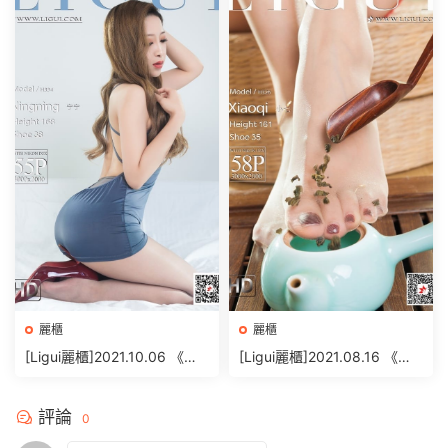
麗櫃
麗櫃
[Ligui麗櫃]2021.10.06 《纖
[Ligui麗櫃]2021.08.16 《足
絲怡情》甯甯 [54+1P/79MB]
香絲意》小七 [58+1P/69M
B]
評論
0