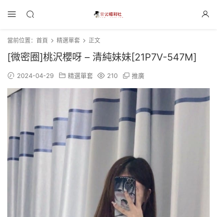
當前位置：
首頁
精選單套
正文
[微密圈]桃沢櫻呀 – 清純妹妹[21P7V-547M]
2024-04-29
精選單套
210
推廣