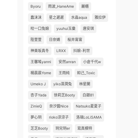
Byoru
雨波_HaneAme
麗櫃
蠢沫沫
星之遲遲
水淼aqua
雅拉伊
咬一口兔娘
yuuhui玉彙
唐安琪
陸萱萱
日奈嬌
桜井甯甯
神楽坂真冬
LRXX
抖娘-利世
王馨瑤yanni
安然anran
小倉千代w
楊晨晨Yome
王雨純
妲己_Toxic
Umeko J
yiko濕潤兔
林星闌
杏子Yada
徐莉芝Booty
白銀81
ZinieQ
奈汐醬Nice
Natsuko夏夏子
夢心玥
rioko涼涼子
洛璃LoLiSAMA
芝芝Booty
玥兒玥er
寫真模特