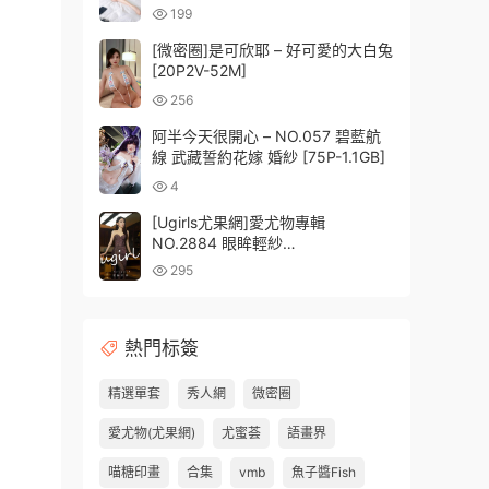
199
[微密圈]是可欣耶 – 好可愛的大白兔
[20P2V-52M]
256
阿半今天很開心 – NO.057 碧藍航
線 武藏誓約花嫁 婚紗 [75P-1.1GB]
4
[Ugirls尤果網]愛尤物專輯
NO.2884 眼眸輕紗
natasha[35P237MB]
295
熱門标簽
精選單套
秀人網
微密圈
愛尤物(尤果網)
尤蜜荟
語畫界
喵糖印畫
合集
vmb
魚子醬Fish