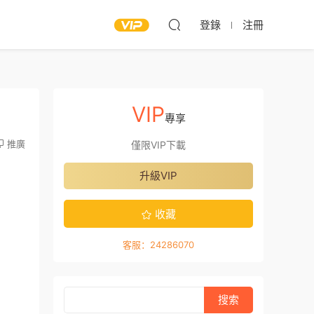
登錄
注冊
VIP
專享
推廣
僅限VIP下載
升級VIP
收藏
客服：24286070