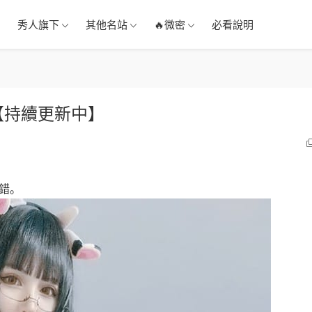
秀人旗下
其他名站
🔥微密
必看說明
【持續更新中】
錯。