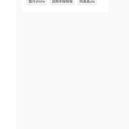
霜月shimo
過期米線線喵
绮裏嘉ula