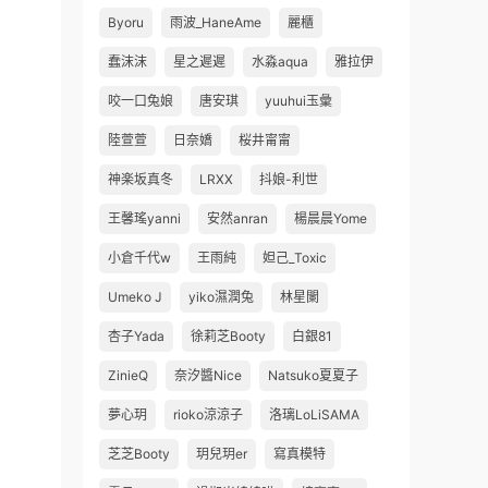
Byoru
雨波_HaneAme
麗櫃
蠢沫沫
星之遲遲
水淼aqua
雅拉伊
咬一口兔娘
唐安琪
yuuhui玉彙
陸萱萱
日奈嬌
桜井甯甯
神楽坂真冬
LRXX
抖娘-利世
王馨瑤yanni
安然anran
楊晨晨Yome
小倉千代w
王雨純
妲己_Toxic
Umeko J
yiko濕潤兔
林星闌
杏子Yada
徐莉芝Booty
白銀81
ZinieQ
奈汐醬Nice
Natsuko夏夏子
夢心玥
rioko涼涼子
洛璃LoLiSAMA
芝芝Booty
玥兒玥er
寫真模特