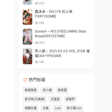
223
蠢沫沫 – NO.178 紅火車
[16P/100MB]
195
Sonson – NO.016[DJAWA] Gata
Rosa[45P/237MB]
200
秀人網 – 2021.03.03 VOL.3158 璀
燦[44+1P504M]
195
熱門标簽
精選單套
秀人網
微密圈
愛尤物(尤果網)
尤蜜荟
語畫界
喵糖印畫
合集
vmb
魚子醬Fish