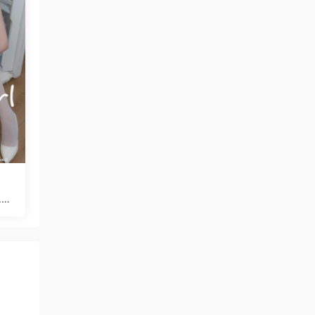
.06
89