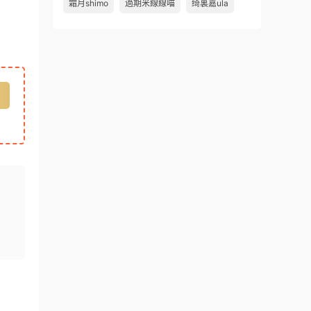
霜月shimo
過期米線線喵
绮裏嘉ula