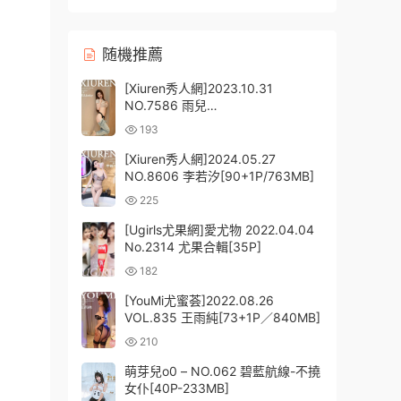
随機推薦
[Xiuren秀人網]2023.10.31
NO.7586 雨兒
baby[71+1P/750MB]
193
[Xiuren秀人網]2024.05.27
NO.8606 李若汐[90+1P/763MB]
225
[Ugirls尤果網]愛尤物 2022.04.04
No.2314 尤果合輯[35P]
182
[YouMi尤蜜荟]2022.08.26
VOL.835 王雨純[73+1P／840MB]
210
萌芽兒o0 – NO.062 碧藍航線-不撓
女仆[40P-233MB]