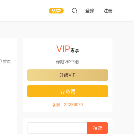
登錄
注冊
VIP
專享
推廣
僅限VIP下載
升級VIP
收藏
客服：24286070