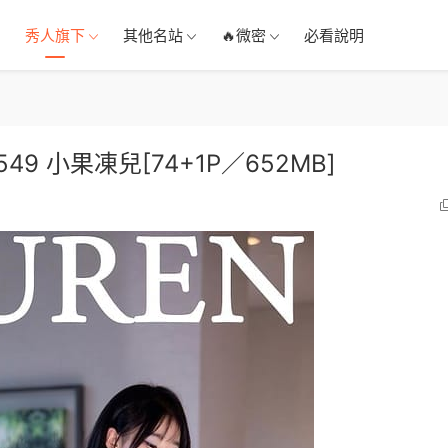
秀人旗下
其他名站
🔥微密
必看說明
.6549 小果凍兒[74+1P／652MB]