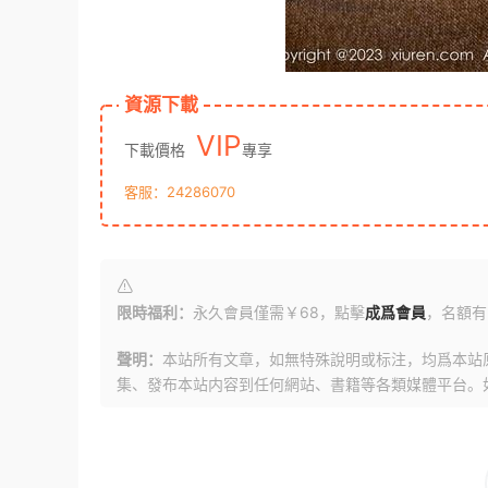
資源下載
VIP
下載價格
專享
客服：24286070
限時福利：
永久會員僅需￥68，點擊
成爲會員
，名額有
聲明：
本站所有文章，如無特殊說明或标注，均爲本站
集、發布本站内容到任何網站、書籍等各類媒體平台。