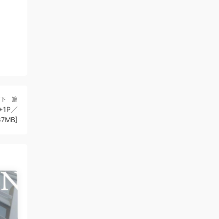
下一篇
1+1P／
67MB]