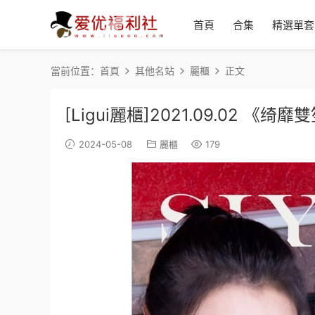
首頁
合集
精選單套
當前位置：
首頁
其他名站
麗櫃
正文
[Ligui麗櫃]2021.09.02 《绮靡雙
2024-05-08
麗櫃
179