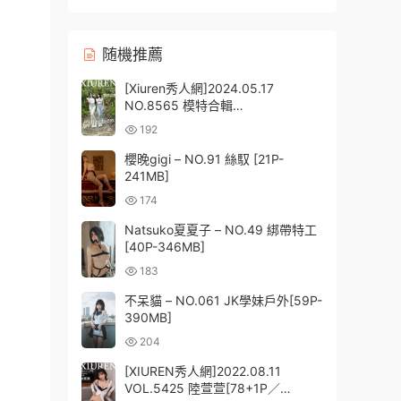
随機推薦
[Xiuren秀人網]2024.05.17
NO.8565 模特合輯
[57+1P/652MB]
192
櫻晚gigi – NO.91 絲馭 [21P-
241MB]
174
Natsuko夏夏子 – NO.49 綁帶特工
[40P-346MB]
183
不呆貓 – NO.061 JK學妹戶外[59P-
390MB]
204
[XIUREN秀人網]2022.08.11
VOL.5425 陸萱萱[78+1P／