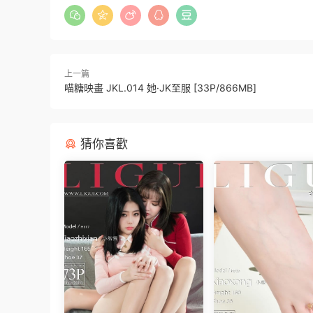
上一篇
喵糖映畫 JKL.014 她·JK至服 [33P/866MB]
猜你喜歡