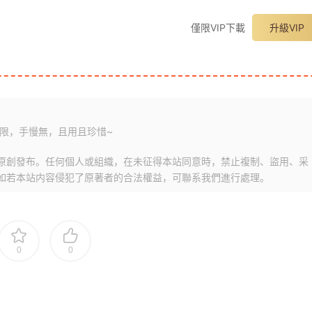
僅限VIP下載
升級VIP
限，手慢無，且用且珍惜~
原創發布。任何個人或組織，在未征得本站同意時，禁止複制、盜用、采
如若本站内容侵犯了原著者的合法權益，可聯系我們進行處理。
0
0