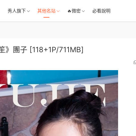
秀人旗下
其他名站
🔥微密
必看說明
笙》團子 [118+1P/711MB]