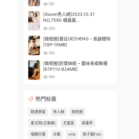
761MB]
187
[Xiuren秀人網]2023.10.31
NO.7590 楊晨晨
Yome[92+1P/735MB]
250
[微密圈]葛征GEZHENG – 長腿模特
[18P-16MB]
183
[微密圈]奶寶妹紙 – 蕾絲長裙撕襪
[67P11V-824MB]
194
熱門标簽
精選單套
秀人網
微密圈
愛尤物(尤果網)
尤蜜荟
語畫界
喵糖印畫
合集
vmb
魚子醬Fish