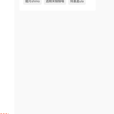
霜月shimo
過期米線線喵
绮裏嘉ula