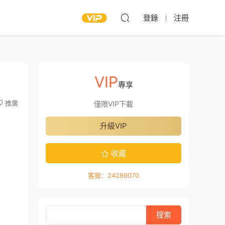
登錄
注冊
VIP
專享
推廣
僅限VIP下載
升級VIP
收藏
客服：24286070