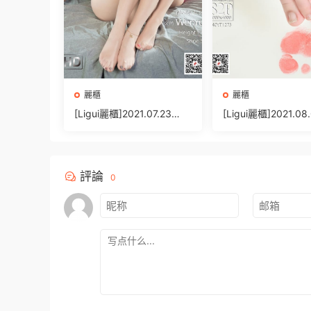
麗櫃
麗櫃
[Ligui麗櫃]2021.07.23
[Ligui麗櫃]2021.08
《雙生花-紅粉佳人》小智
《絲情襪意》小熊 [82
賢&文芮 [73+1P/93MB]
100MB]
評論
0