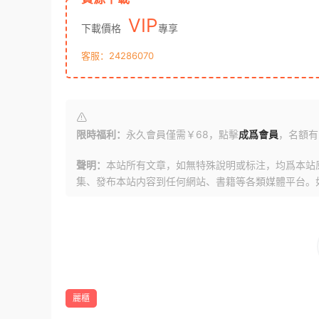
VIP
下載價格
專享
客服：24286070
限時福利：
永久會員僅需￥68，點擊
成爲會員
，名額有
聲明：
本站所有文章，如無特殊說明或标注，均爲本站
集、發布本站内容到任何網站、書籍等各類媒體平台。
麗櫃