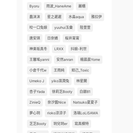
Byoru
雨波_HaneAme
麗櫃
蠢沫沫
星之遲遲
水淼aqua
雅拉伊
咬一口兔娘
yuuhui玉彙
陸萱萱
唐安琪
日奈嬌
桜井甯甯
神楽坂真冬
LRXX
抖娘-利世
王馨瑤yanni
安然anran
楊晨晨Yome
小倉千代w
王雨純
妲己_Toxic
Umeko J
yiko濕潤兔
林星闌
杏子Yada
徐莉芝Booty
白銀81
ZinieQ
奈汐醬Nice
Natsuko夏夏子
夢心玥
rioko涼涼子
洛璃LoLiSAMA
芝芝Booty
玥兒玥er
寫真模特