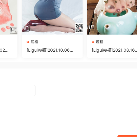
麗櫃
麗櫃
.02
[Ligui麗櫃]2021.10.06
[Ligui麗櫃]2021.08.16
+1P/
《纖絲怡情》甯甯 [54+1
《足香絲意》小七 [58+
P/79MB]
P/69MB]