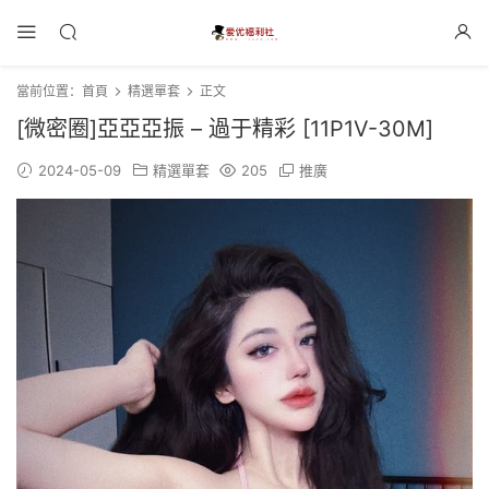
當前位置：
首頁
精選單套
正文
[微密圈]亞亞亞振 – 過于精彩 [11P1V-30M]
2024-05-09
精選單套
205
推廣