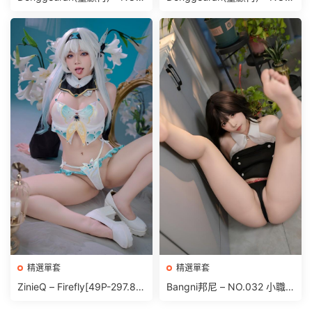
19 Fantrie Social leak 2024
21 Bath time [172P 1.55GB]
[657P69V-1.14GB]
精選單套
精選單套
ZinieQ – Firefly[49P-297.8
Bangni邦尼 – NO.032 小職
M]
員[81P 391.9M]