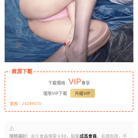
資源下載
VIP
下載價格
專享
僅限VIP下載
升級VIP
客服：24286070
限時福利：
永久會員僅需￥68，點擊
成爲會員
，名額有限，手