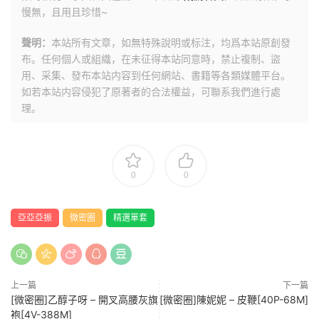
慢無，且用且珍惜~
聲明：
本站所有文章，如無特殊說明或标注，均爲本站原創發
布。任何個人或組織，在未征得本站同意時，禁止複制、盜
用、采集、發布本站内容到任何網站、書籍等各類媒體平台。
如若本站内容侵犯了原著者的合法權益，可聯系我們進行處
理。
0
0
亞亞亞振
微密圈
精選單套
上一篇
下一篇
[微密圈]乙醇子呀 – 開叉高腰灰旗
[微密圈]陳妮妮 – 皮鞭[40P-68M]
袍[4V-388M]