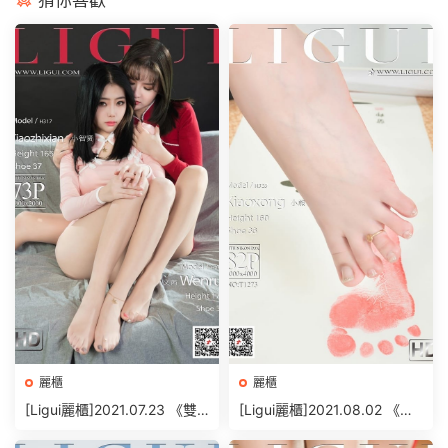
猜你喜歡
麗櫃
麗櫃
[Ligui麗櫃]2021.07.23 《雙
[Ligui麗櫃]2021.08.02 《絲
生花-紅粉佳人》小智賢&文芮
情襪意》小熊 [82+1P/100M