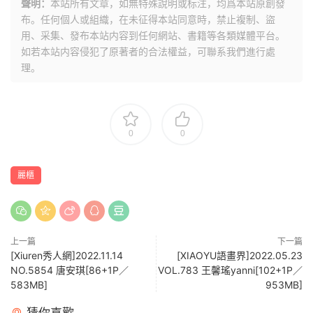
聲明：
本站所有文章，如無特殊說明或标注，均爲本站原創發
布。任何個人或組織，在未征得本站同意時，禁止複制、盜
用、采集、發布本站内容到任何網站、書籍等各類媒體平台。
如若本站内容侵犯了原著者的合法權益，可聯系我們進行處
理。
0
0
麗櫃
上一篇
下一篇
[Xiuren秀人網]2022.11.14
[XIAOYU語畫界]2022.05.23
NO.5854 唐安琪[86+1P／
VOL.783 王馨瑤yanni[102+1P／
583MB]
953MB]