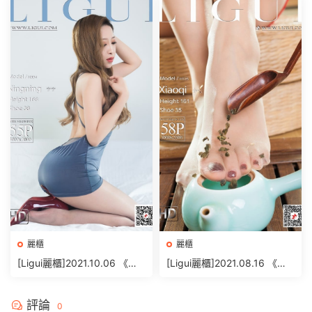
[73+1P/93MB]
B]
麗櫃
麗櫃
[Ligui麗櫃]2021.10.06 《纖
[Ligui麗櫃]2021.08.16 《足
絲怡情》甯甯 [54+1P/79MB]
香絲意》小七 [58+1P/69M
B]
評論
0