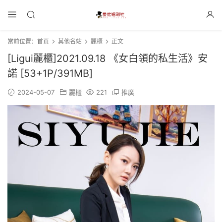
當前位置：
首頁
其他名站
麗櫃
正文
[Ligui麗櫃]2021.09.18 《女白領的私生活》安
諾 [53+1P/391MB]
2024-05-07
麗櫃
221
推廣