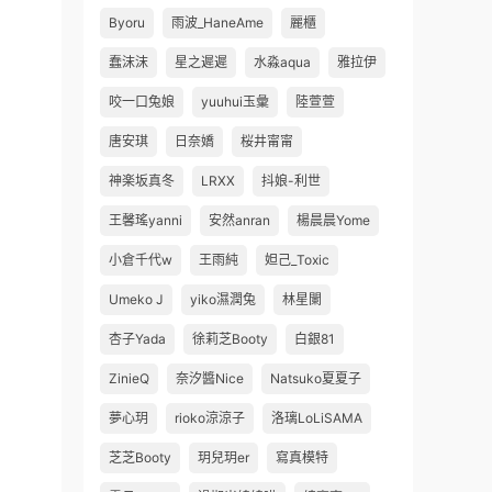
Byoru
雨波_HaneAme
麗櫃
蠢沫沫
星之遲遲
水淼aqua
雅拉伊
咬一口兔娘
yuuhui玉彙
陸萱萱
唐安琪
日奈嬌
桜井甯甯
神楽坂真冬
LRXX
抖娘-利世
王馨瑤yanni
安然anran
楊晨晨Yome
小倉千代w
王雨純
妲己_Toxic
Umeko J
yiko濕潤兔
林星闌
杏子Yada
徐莉芝Booty
白銀81
ZinieQ
奈汐醬Nice
Natsuko夏夏子
夢心玥
rioko涼涼子
洛璃LoLiSAMA
芝芝Booty
玥兒玥er
寫真模特