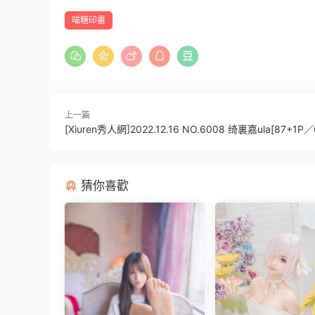
喵糖印畫
上一篇
[Xiuren秀人網]2022.12.16 NO.6008 绮裏嘉ula[87+1P／
猜你喜歡