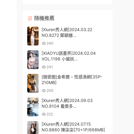
随機推薦
[Xiuren秀人網]2024.03.22
NO.8272 鄭穎姗
Bev[85+1P/620MB]
240
[XIAOYU語畫界]2024.02.04
VOL.1198 小蠻妖
Yummy[82+1P/692MB]
241
[微密圈]金希爾 – 性感漁網[35P-
210MB]
200
[Xiuren秀人網]2024.09.03
NO.9104 養樂多
Doll[51+1P/525MB]
222
[Xiuren秀人網]2024.07.15
NO.8860 陳柒柒[70+1P/668MB]