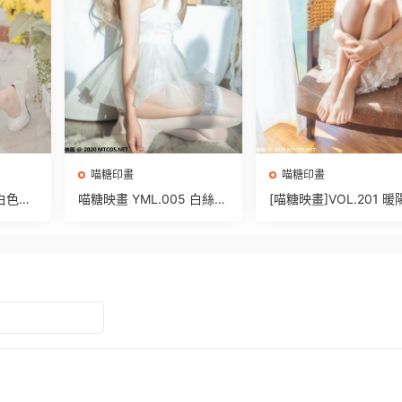
喵糖印畫
喵糖印畫
 白色瑪
喵糖映畫 YML.005 白絲卡
[喵糖映畫]VOL.201 
哇伊 [25P/399MB]
海 [22P/540MB]