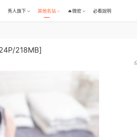
秀人旗下
其他名站
🔥微密
必看說明
4P/218MB]