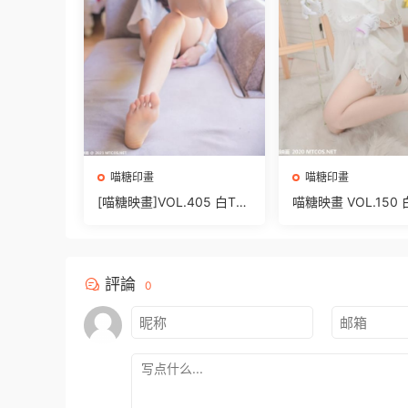
喵糖印畫
喵糖印畫
[喵糖映畫]VOL.405 白T少
喵糖映畫 VOL.150
女 [42P/285MB]
修 [40P/518M]
評論
0