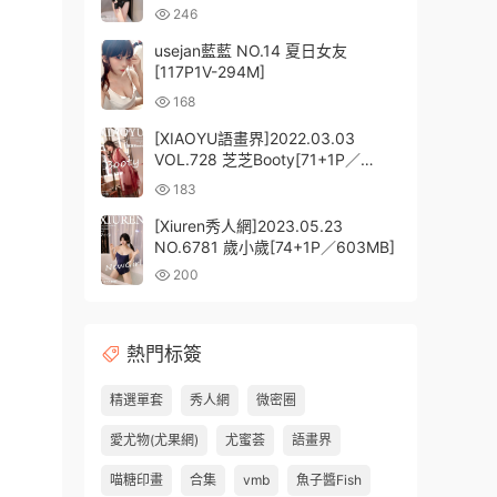
246
usejan藍藍 NO.14 夏日女友
[117P1V-294M]
168
[XIAOYU語畫界]2022.03.03
VOL.728 芝芝Booty[71+1P／
577MB]
183
[Xiuren秀人網]2023.05.23
NO.6781 歲小歲[74+1P／603MB]
200
熱門标簽
精選單套
秀人網
微密圈
愛尤物(尤果網)
尤蜜荟
語畫界
喵糖印畫
合集
vmb
魚子醬Fish