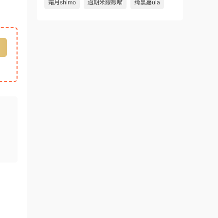
霜月shimo
過期米線線喵
绮裏嘉ula