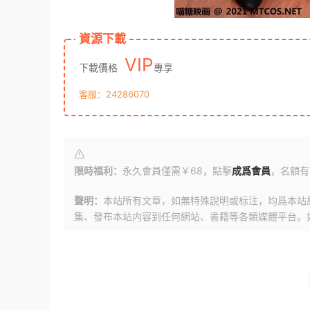
資源下載
VIP
下載價格
專享
客服：24286070
限時福利：
永久會員僅需￥68，點擊
成爲會員
，名額有
聲明：
本站所有文章，如無特殊說明或标注，均爲本站
集、發布本站内容到任何網站、書籍等各類媒體平台。