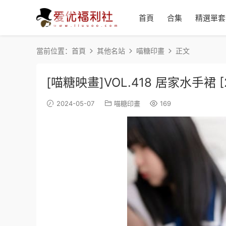
首頁
合集
精選單套
當前位置：
首頁
其他名站
喵糖印畫
正文
[喵糖映畫]VOL.418 居家水手裙 [2
2024-05-07
喵糖印畫
169