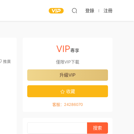
登錄
注冊
VIP
專享
推廣
僅限VIP下載
升級VIP
收藏
客服：24286070