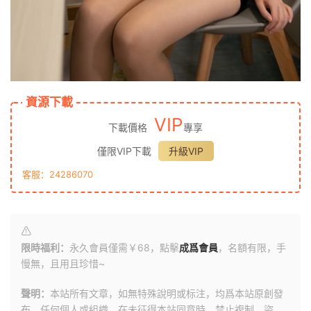
資源下載
VIP
下載價格
專享
僅限VIP下載
升級VIP
客服：24286070
限時福利：
永久會員僅需￥68，點擊
成爲會員
，名額有限，手
慢無，且用且珍惜~
聲明：
本站所有文章，如無特殊說明或标注，均爲本站原創發
布。任何個人或組織，在未征得本站同意時，禁止複制、盜