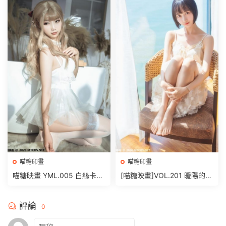
喵糖印畫
喵糖印畫
喵糖映畫 YML.005 白絲卡哇
[喵糖映畫]VOL.201 暖陽的海
伊 [25P/399MB]
[22P/540MB]
評論
0