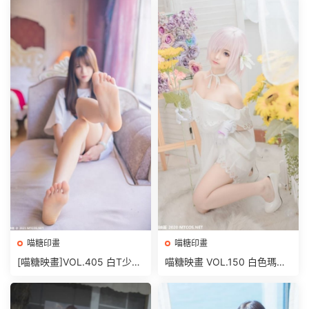
喵糖印畫
喵糖印畫
[喵糖映畫]VOL.405 白T少女
喵糖映畫 VOL.150 白色瑪修
[42P/285MB]
[40P/518M]