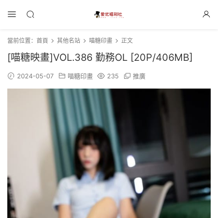
當前位置：
首頁
其他名站
喵糖印畫
正文
[喵糖映畫]VOL.386 勤務OL [20P/406MB]
2024-05-07
喵糖印畫
235
推廣