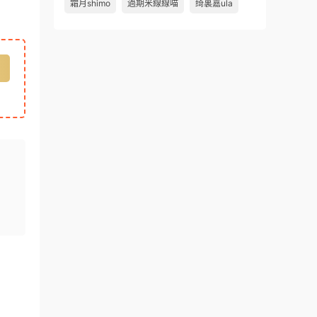
霜月shimo
過期米線線喵
绮裏嘉ula