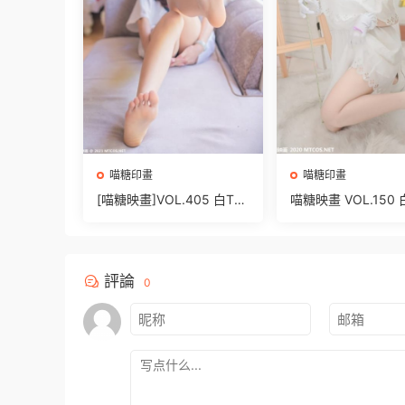
喵糖印畫
喵糖印畫
[喵糖映畫]VOL.405 白T少
喵糖映畫 VOL.150
女 [42P/285MB]
修 [40P/518M]
評論
0