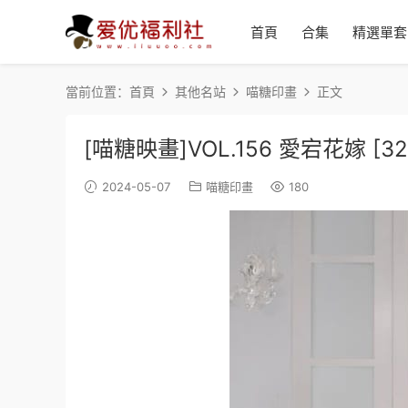
首頁
合集
精選單套
當前位置：
首頁
其他名站
喵糖印畫
正文
[喵糖映畫]VOL.156 愛宕花嫁 [32
2024-05-07
喵糖印畫
180