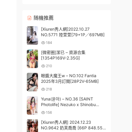
随機推薦
[Xiuren秀人網]2022.10.27
NO.5771 陸萱萱[79+1P／697MB]
184
[微密圈]潔已 – 資源合集
[1354P169V-2.35G]
210
眼醬大魔王w – NO.102 Fantia
2025年3月訂閱[28P2V-65MB]
218
Yuna(윤아) – NO.36 [SAINT
Photolife] Nezuko x Shinobu
[34P-464MB]
156
[Xiuren秀人網] 2024.12.23
NO.9642 奶芙喬喬 [66P 848.55