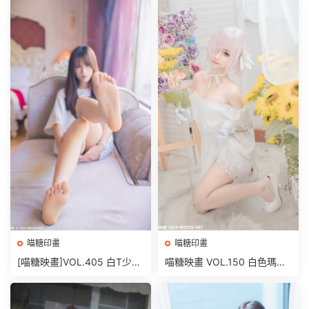
喵糖印畫
喵糖印畫
[喵糖映畫]VOL.405 白T少女
喵糖映畫 VOL.150 白色瑪修
[42P/285MB]
[40P/518M]