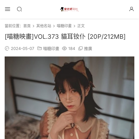
當前位置：
首頁
其他名站
喵糖印畫
正文
[喵糖映畫]VOL.373 貓耳钕仆 [20P/212MB]
2024-05-07
喵糖印畫
184
推廣