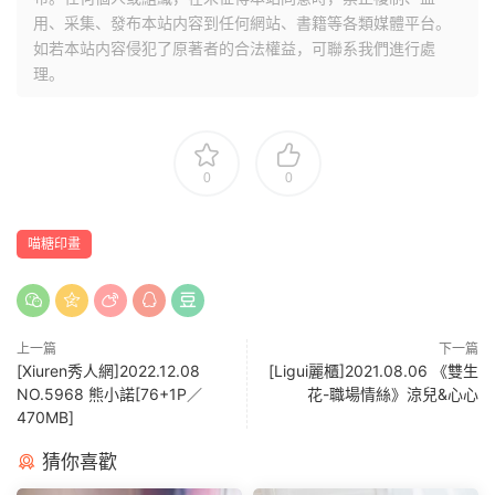
用、采集、發布本站内容到任何網站、書籍等各類媒體平台。
如若本站内容侵犯了原著者的合法權益，可聯系我們進行處
理。
0
0
喵糖印畫
上一篇
下一篇
[Xiuren秀人網]2022.12.08
[Ligui麗櫃]2021.08.06 《雙生
NO.5968 熊小諾[76+1P／
花-職場情絲》涼兒&心心
470MB]
猜你喜歡