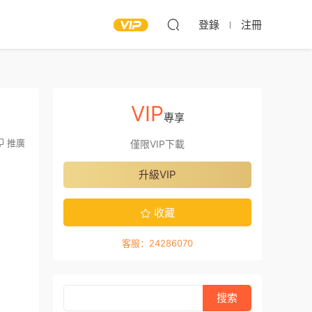
登錄
注冊
VIP
專享
推廣
僅限VIP下載
升級VIP
收藏
客服：24286070