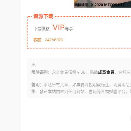
資源下載
VIP
下載價格
專享
客服：24286070
限時福利：
永久會員僅需￥68，點擊
成爲會員
，名額有
聲明：
本站所有文章，如無特殊說明或标注，均爲本站
集、發布本站内容到任何網站、書籍等各類媒體平台。