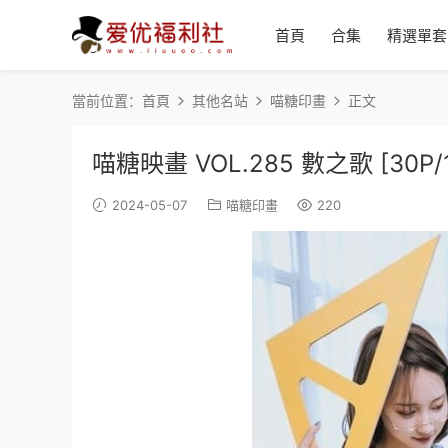
首頁
合集
精選單套
當前位置：
首頁
其他名站
喵糖印畫
正文
喵糖映畫 VOL.285 數之歌 [30P/
2024-05-07
喵糖印畫
220