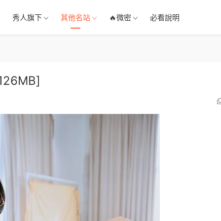
秀人旗下
其他名站
🔥微密
必看說明
126MB]