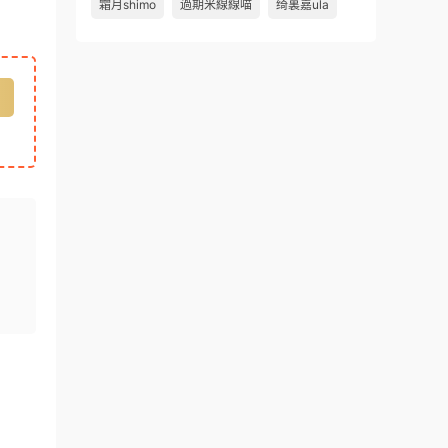
霜月shimo
過期米線線喵
绮裏嘉ula