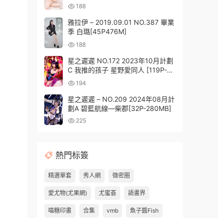
188
雅拉伊 – 2019.09.01 NO.387 畢業
季 白璐[45P476M]
188
星之遲遲 NO.172 2023年10月計劃
C 我推的孩子 星野愛同人 [119P-
0.96G]
194
星之遲遲 – NO.209 2024年08月計
劃A 碧藍航線—柴郡[32P-280MB]
225
熱門标簽
精選單套
秀人網
微密圈
愛尤物(尤果網)
尤蜜荟
語畫界
喵糖印畫
合集
vmb
魚子醬Fish