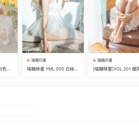
喵糖印畫
喵糖印畫
 白色瑪
喵糖映畫 YML.005 白絲卡
[喵糖映畫]VOL.201 
哇伊 [25P/399MB]
海 [22P/540MB]