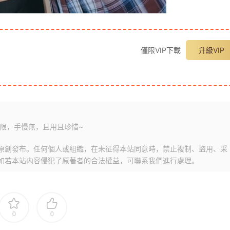
僅限VIP下載
升級VIP
限，手慢無，且用且珍惜~
原創發布。任何個人或組織，在未征得本站同意時，禁止複制、盜用、采
如若本站内容侵犯了原著者的合法權益，可聯系我們進行處理。
0
0