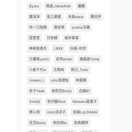
Byoru
雨波_HaneAme
麗櫃
蠢沫沫
星之遲遲
水淼aqua
雅拉伊
咬一口兔娘
唐安琪
yuuhui玉彙
陸萱萱
日奈嬌
桜井甯甯
神楽坂真冬
LRXX
抖娘-利世
王馨瑤yanni
安然anran
楊晨晨Yome
小倉千代w
王雨純
妲己_Toxic
Umeko J
yiko濕潤兔
林星闌
杏子Yada
徐莉芝Booty
白銀81
ZinieQ
奈汐醬Nice
Natsuko夏夏子
夢心玥
rioko涼涼子
洛璃LoLiSAMA
芝芝Booty
玥兒玥er
寫真模特