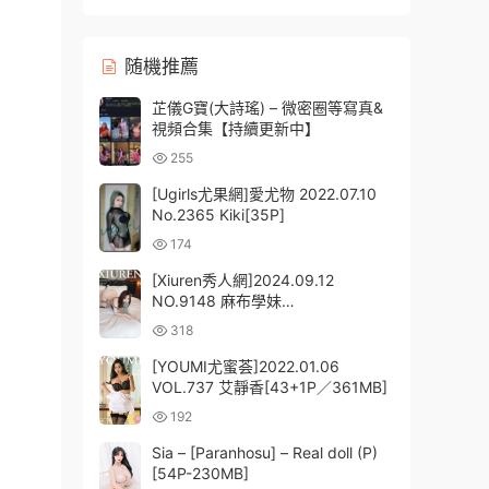
随機推薦
芷儀G寶(大詩瑤) – 微密圈等寫真&
視頻合集【持續更新中】
255
[Ugirls尤果網]愛尤物 2022.07.10
No.2365 Kiki[35P]
174
[Xiuren秀人網]2024.09.12
NO.9148 麻布學妹
[86+1P/775MB]
318
[YOUMI尤蜜荟]2022.01.06
VOL.737 艾靜香[43+1P／361MB]
192
Sia – [Paranhosu] – Real doll (P)
[54P-230MB]