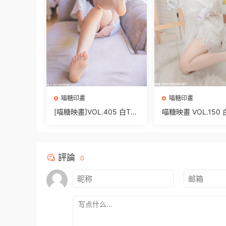
喵糖印畫
喵糖印畫
[喵糖映畫]VOL.405 白T少
喵糖映畫 VOL.150
女 [42P/285MB]
修 [40P/518M]
評論
0