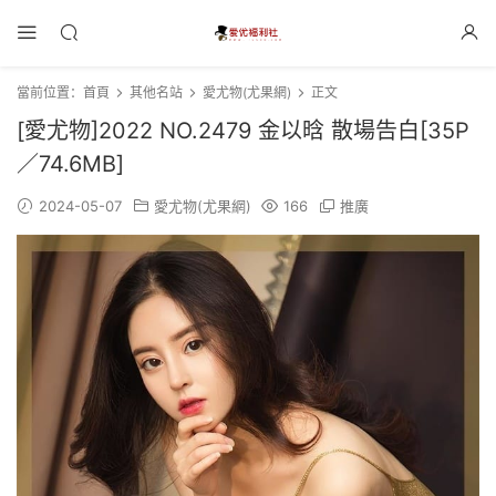
當前位置：
首頁
其他名站
愛尤物(尤果網)
正文
[愛尤物]2022 NO.2479 金以晗 散場告白[35P
／74.6MB]
2024-05-07
愛尤物(尤果網)
166
推廣