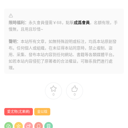
限時福利：
永久會員僅需￥68，點擊
成爲會員
，名額有限，手
慢無，且用且珍惜~
聲明：
本站所有文章，如無特殊說明或标注，均爲本站原創發
布。任何個人或組織，在未征得本站同意時，禁止複制、盜
用、采集、發布本站内容到任何網站、書籍等各類媒體平台。
如若本站内容侵犯了原著者的合法權益，可聯系我們進行處
理。
0
0
愛尤物(尤果網)
金以晗