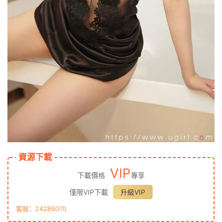
資源下載
VIP
下載價格
專享
僅限VIP下載
升級VIP
客服：24286070