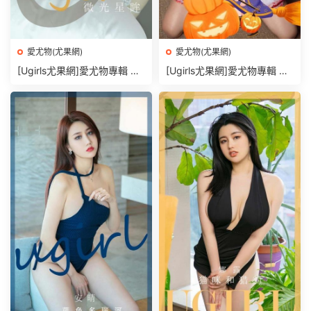
愛尤物(尤果網)
愛尤物(尤果網)
[Ugirls尤果網]愛尤物專輯 N
[Ugirls尤果網]愛尤物專輯 N
O.2947 微光星眸 林微微[35
O.2948最炙熱的心跳 吳美溪
P]
[35P]