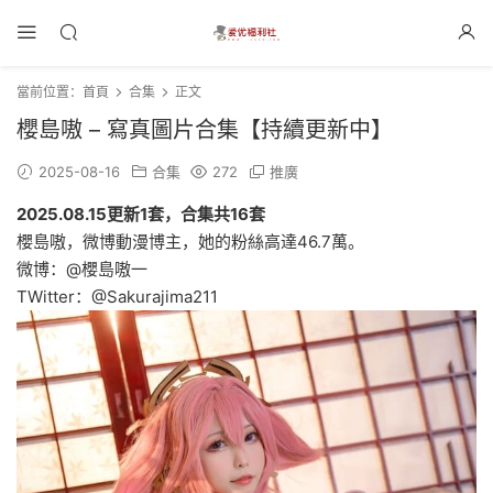
當前位置：
首頁
合集
正文
櫻島嗷 – 寫真圖片合集【持續更新中】
2025-08-16
合集
272
推廣
2025.08.15更新1套，合集共16套
櫻島嗷，微博動漫博主，她的粉絲高達46.7萬。
微博：@櫻島嗷一
TWitter：@Sakurajima211