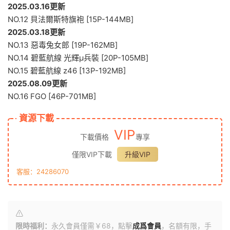
2025.03.16更新
NO.12 貝法爾斯特旗袍 [15P-144MB]
2025.03.18更新
NO.13 惡毒兔女郎 [19P-162MB]
NO.14 碧藍航線 光輝μ兵裝 [20P-105MB]
NO.15 碧藍航線 z46 [13P-192MB]
2025.08.09更新
NO.16 FGO [46P-701MB]
資源下載
VIP
下載價格
專享
僅限VIP下載
升級VIP
客服：24286070
限時福利：
永久會員僅需￥68，點擊
成爲會員
，名額有限，手