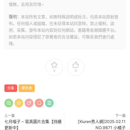
慢無，且用且珍惜~
聲明：
本站所有文章，如無特殊說明或标注，均爲本站原創發
布。任何個人或組織，在未征得本站同意時，禁止複制、盜
用、采集、發布本站内容到任何網站、書籍等各類媒體平台。
如若本站内容侵犯了原著者的合法權益，可聯系我們進行處
理。
0
0
合集
櫻島嗷
上一篇
下一篇
七月喵子 – 寫真圖片合集【持續
[Xiuren秀人網]2025.02.11
更新中】
NO.9871 小橘子