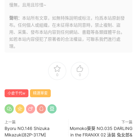
慢無，且用且珍惜~
聲明：
本站所有文章，如無特殊說明或标注，均爲本站原創發
布。任何個人或組織，在未征得本站同意時，禁止複制、盜
用、采集、發布本站内容到任何網站、書籍等各類媒體平台。
如若本站内容侵犯了原著者的合法權益，可聯系我們進行處
理。
0
0
小倉千代w
精選單套
上一篇
下一篇
Byoru NO.146 Shizuka
Momoko葵葵 NO.035 DARLING
Mikazuki[82P-317M]
in the FRANXX 02 泳裝 兔女郎&