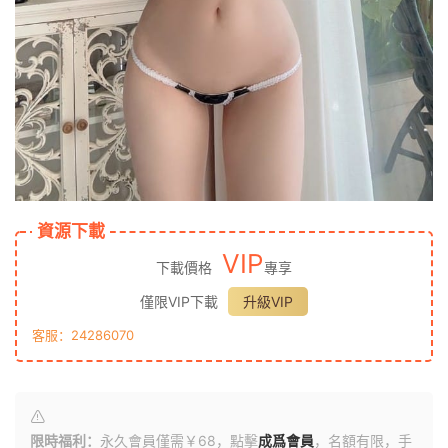
資源下載
VIP
下載價格
專享
僅限VIP下載
升級VIP
客服：24286070
限時福利：
永久會員僅需￥68，點擊
成爲會員
，名額有限，手