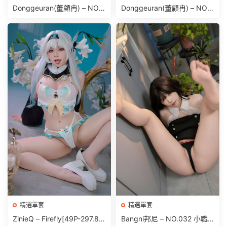
Donggeuran(董顧冉) – NO.0
Donggeuran(董顧冉) – NO.0
19 Fantrie Social leak 2024
21 Bath time [172P 1.55GB]
[657P69V-1.14GB]
精選單套
精選單套
ZinieQ – Firefly[49P-297.8
Bangni邦尼 – NO.032 小職