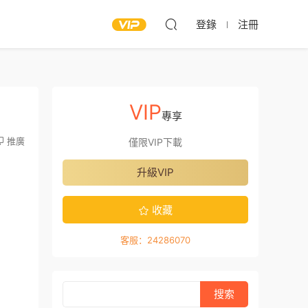
登錄
注冊
VIP
專享
推廣
僅限VIP下載
升級VIP
收藏
客服：24286070