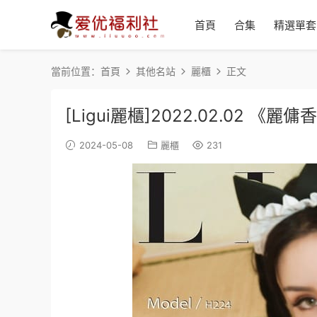
首頁
合集
精選單套
當前位置：
首頁
其他名站
麗櫃
正文
[Ligui麗櫃]2022.02.02 《麗傭
2024-05-08
麗櫃
231