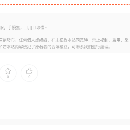
限，手慢無，且用且珍惜~
原創發布。任何個人或組織，在未征得本站同意時，禁止複制、盜用、采
如若本站内容侵犯了原著者的合法權益，可聯系我們進行處理。
0
0