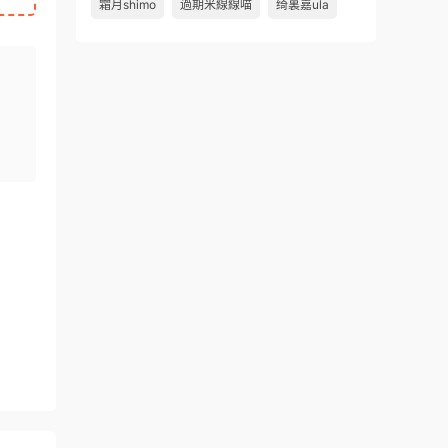
霜月shimo
過期米線線喵
绮裏嘉ula