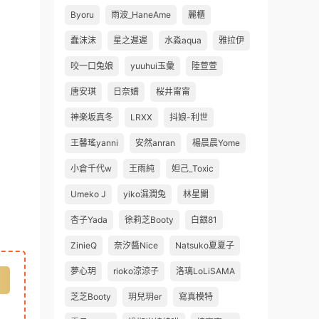
Byoru
雨波_HaneAme
麗櫃
蠢沫沫
星之遲遲
水淼aqua
雅拉伊
咬一口兔娘
yuuhui玉彙
陸萱萱
唐安琪
日奈嬌
桜井甯甯
神楽坂真冬
LRXX
抖娘-利世
王馨瑤yanni
安然anran
楊晨晨Yome
小倉千代w
王雨純
妲己_Toxic
Umeko J
yiko濕潤兔
林星闌
杏子Yada
徐莉芝Booty
白銀81
ZinieQ
奈汐醬Nice
Natsuko夏夏子
夢心玥
rioko涼涼子
洛璃LoLiSAMA
芝芝Booty
玥兒玥er
寫真模特