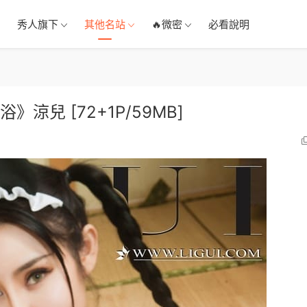
秀人旗下
其他名站
🔥微密
必看說明
香浴》涼兒 [72+1P/59MB]