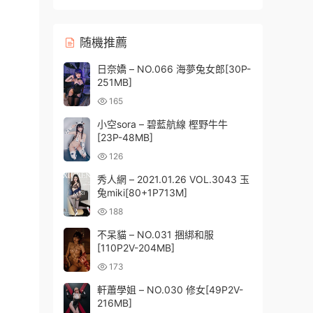
随機推薦
日奈嬌 – NO.066 海夢兔女郎[30P-
251MB]
165
小空sora – 碧藍航線 樫野牛牛
[23P-48MB]
126
秀人網 – 2021.01.26 VOL.3043 玉
兔miki[80+1P713M]
188
不呆貓 – NO.031 捆綁和服
[110P2V-204MB]
173
軒蕭學姐 – NO.030 修女[49P2V-
216MB]