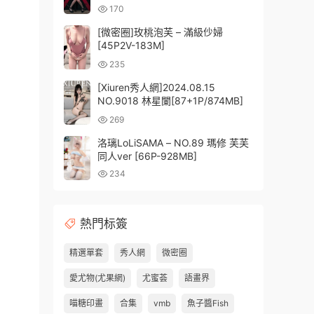
170
[微密圈]玫桃泡芙 – 滿級仯婦
[45P2V-183M]
235
[Xiuren秀人網]2024.08.15
NO.9018 林星闌[87+1P/874MB]
269
洛璃LoLiSAMA – NO.89 瑪修 芙芙
同人ver [66P-928MB]
234
熱門标簽
精選單套
秀人網
微密圈
愛尤物(尤果網)
尤蜜荟
語畫界
喵糖印畫
合集
vmb
魚子醬Fish