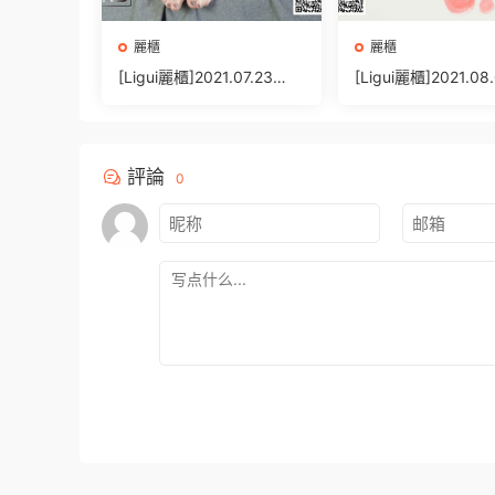
麗櫃
麗櫃
[Ligui麗櫃]2021.07.23
[Ligui麗櫃]2021.08
《雙生花-紅粉佳人》小智
《絲情襪意》小熊 [82
賢&文芮 [73+1P/93MB]
100MB]
評論
0