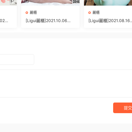
麗櫃
麗櫃
.02
[Ligui麗櫃]2021.10.06
[Ligui麗櫃]2021.08.16
+1P/
《纖絲怡情》甯甯 [54+1
《足香絲意》小七 [58+
P/79MB]
P/69MB]
提交