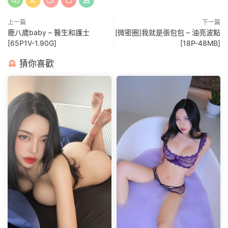
上一篇
下一篇
鹿八歲baby – 醫生和護士
[微密圈]我就是張包包 – 油亮波點
[65P1V-1.90G]
[18P-48MB]
猜你喜歡