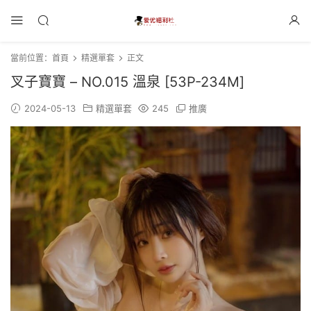
當前位置：
首頁
精選單套
正文
叉子寶寶 – NO.015 溫泉 [53P-234M]
2024-05-13
精選單套
245
推廣