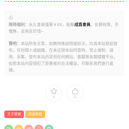
限時福利：
永久會員僅需￥68，點擊
成爲會員
，名額有限，手
慢無，且用且珍惜~
聲明：
本站所有文章，如無特殊說明或标注，均爲本站原創發
布。任何個人或組織，在未征得本站同意時，禁止複制、盜
用、采集、發布本站内容到任何網站、書籍等各類媒體平台。
如若本站内容侵犯了原著者的合法權益，可聯系我們進行處
理。
0
0
叉子寶寶
精選單套