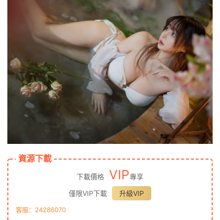
資源下載
VIP
下載價格
專享
僅限VIP下載
升級VIP
客服：24286070