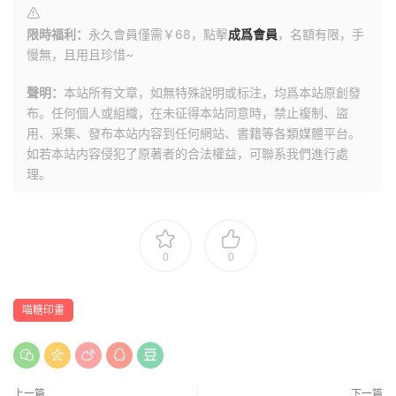
限時福利：
永久會員僅需￥68，點擊
成爲會員
，名額有限，手
慢無，且用且珍惜~
聲明：
本站所有文章，如無特殊說明或标注，均爲本站原創發
布。任何個人或組織，在未征得本站同意時，禁止複制、盜
用、采集、發布本站内容到任何網站、書籍等各類媒體平台。
如若本站内容侵犯了原著者的合法權益，可聯系我們進行處
理。
0
0
喵糖印畫
上一篇
下一篇