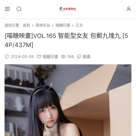
當前位置：
首頁
其他名站
喵糖印畫
正文
[喵糖映畫]VOL.165 智能型女友 包郵九塊九 [5
4P/437M]
2024-05-08
喵糖印畫
198
推廣