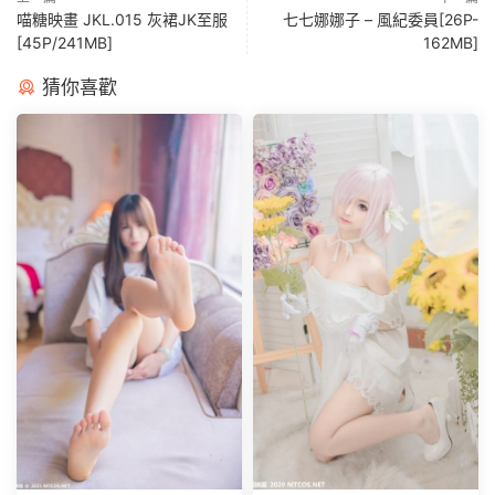
喵糖映畫 JKL.015 灰裙JK至服
七七娜娜子 – 風紀委員[26P-
[45P/241MB]
162MB]
猜你喜歡