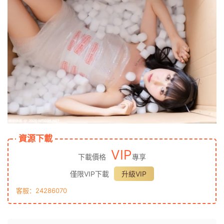
資源下載
VIP
下載價格
專享
僅限VIP下載
升級VIP
客服：24286070