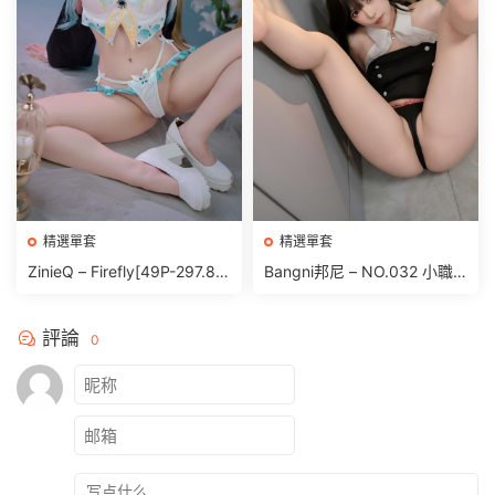
精選單套
精選單套
ZinieQ – Firefly[49P-297.8
Bangni邦尼 – NO.032 小職
M]
員[81P 391.9M]
評論
0