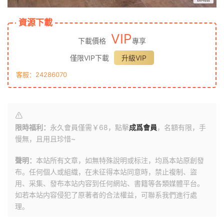
資源下載
VIP
下載價格
專享
僅限VIP下載
升級VIP
客服：24286070
限時福利：
永久會員僅需￥68，點擊
成爲會員
，名額有限，手
慢無，且用且珍惜~
聲明：
本站所有文章，如無特殊說明或标注，均爲本站原創發
布。任何個人或組織，在未征得本站同意時，禁止複制、盜
用、采集、發布本站内容到任何網站、書籍等各類媒體平台。
如若本站内容侵犯了原著者的合法權益，可聯系我們進行處
理。