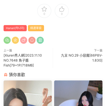
0
0
Hanari(하나리)
精選單套
上一篇
下一篇
[Xiuren秀人網]2023.11.10
九言 NO.29 小惡魔[66P8V-
NO.7648 魚子醬
1.83G]
Fish[79+1P/718MB]
猜你喜歡