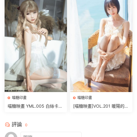
喵糖印畫
喵糖印畫
喵糖映畫 YML.005 白絲卡哇
[喵糖映畫]VOL.201 暖陽的海
伊 [25P/399MB]
[22P/540MB]
評論
0