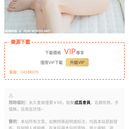
資源下載
VIP
下載價格
專享
僅限VIP下載
升級VIP
客服：24286070
限時福利：
永久會員僅需￥68，點擊
成爲會員
，名額有限，手
慢無，且用且珍惜~
聲明：
本站所有文章，如無特殊說明或标注，均爲本站原創發
布。任何個人或組織，在未征得本站同意時，禁止複制、盜