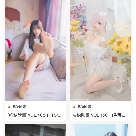
喵糖印畫
喵糖印畫
[喵糖映畫]VOL.405 白T少女
喵糖映畫 VOL.150 白色瑪修
[42P/285MB]
[40P/518M]