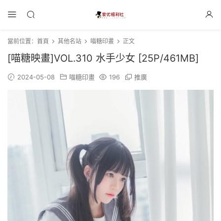
當前位置：
首頁
其他名站
喵糖印畫
正文
[喵糖映畫]VOL.310 水手少女 [25P/461MB]
2024-05-08
喵糖印畫
196
推廣