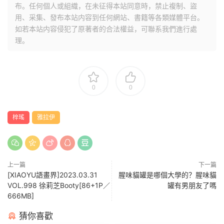
布。任何個人或組織，在未征得本站同意時，禁止複制、盜
用、采集、發布本站内容到任何網站、書籍等各類媒體平台。
如若本站内容侵犯了原著者的合法權益，可聯系我們進行處
理。
0
0
梓瑤
雅拉伊
上一篇
下一篇
[XIAOYU語畫界]2023.03.31
腥味貓罐是哪個大學的？腥味貓
VOL.998 徐莉芝Booty[86+1P／
罐有男朋友了嗎
666MB]
猜你喜歡