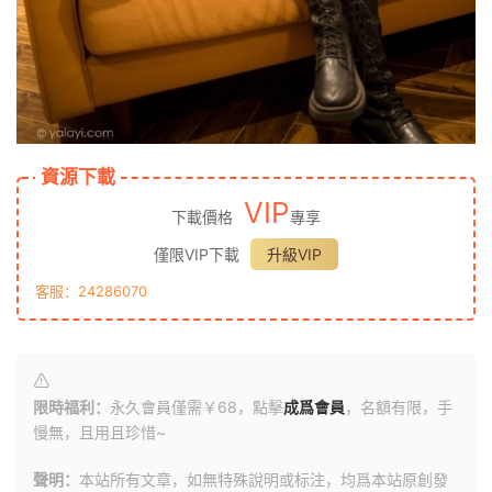
資源下載
VIP
下載價格
專享
僅限VIP下載
升級VIP
客服：24286070
限時福利：
永久會員僅需￥68，點擊
成爲會員
，名額有限，手
慢無，且用且珍惜~
聲明：
本站所有文章，如無特殊說明或标注，均爲本站原創發