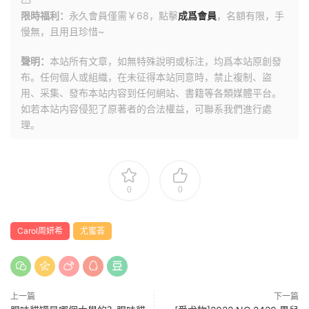
限時福利：
永久會員僅需￥68，點擊
成爲會員
，名額有限，手
慢無，且用且珍惜~
聲明：
本站所有文章，如無特殊說明或标注，均爲本站原創發
布。任何個人或組織，在未征得本站同意時，禁止複制、盜
用、采集、發布本站内容到任何網站、書籍等各類媒體平台。
如若本站内容侵犯了原著者的合法權益，可聯系我們進行處
理。
0
0
Carol周妍希
尤蜜荟
上一篇
下一篇