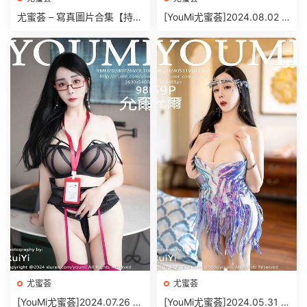
尤蜜荟 – 寫真圖片合集【持續
[YouMi尤蜜荟]2024.08.02 V
更新中】
OL.1089 王雨純[75+1P/562
MB]
尤蜜荟
尤蜜荟
[YouMi尤蜜荟]2024.07.26 V
[YouMi尤蜜荟]2024.05.31 V