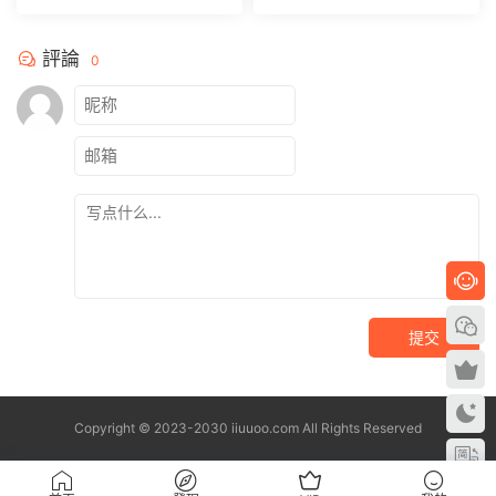
OL.1088 允爾[98+1P/902M
OL.1070 允爾[69+1P/662M
B]
B]
評論
0
提交
Copyright © 2023-2030 iiuuoo.com All Rights Reserved