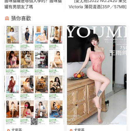
腥味貓罐是哪個大學的？腥味貓
[愛尤物]2022 NO.2420 果兒
罐有男朋友了嗎
Victoria 薄荷清酒[35P／57MB]
猜你喜歡
尤蜜荟
尤蜜荟