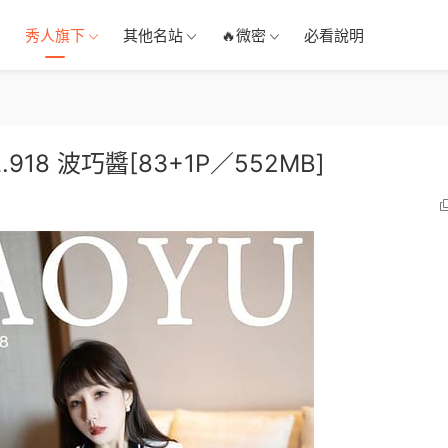
秀人旗下
其他名站
🔥微密
必看說明
L.918 波巧醬[83+1P／552MB]