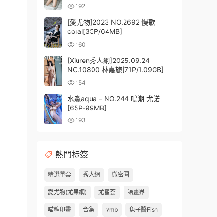
192
[愛尤物]2023 NO.2692 慢歌
coral[35P/64MB]
160
[Xiuren秀人網]2025.09.24
NO.10800 林嘉旎[71P/1.09GB]
154
水淼aqua – NO.244 鳴潮 尤諾
[65P-99MB]
193
熱門标簽
精選單套
秀人網
微密圈
愛尤物(尤果網)
尤蜜荟
語畫界
喵糖印畫
合集
vmb
魚子醬Fish