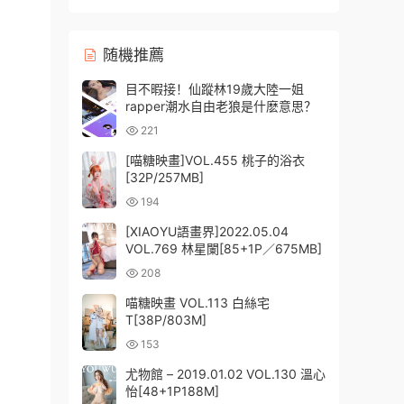
随機推薦
目不暇接！仙蹤林19歲大陸一姐
rapper潮水自由老狼是什麽意思？
221
[喵糖映畫]VOL.455 桃子的浴衣
[32P/257MB]
194
[XIAOYU語畫界]2022.05.04
VOL.769 林星闌[85+1P／675MB]
208
喵糖映畫 VOL.113 白絲宅
T[38P/803M]
153
尤物館 – 2019.01.02 VOL.130 溫心
怡[48+1P188M]