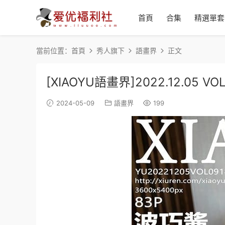
首頁
合集
精選單套
當前位置：
首頁
秀人旗下
語畫界
正文
[XIAOYU語畫界]2022.12.05 VO
2024-05-09
語畫界
199