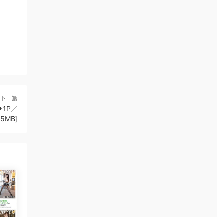
下一篇
2+1P／
75MB]