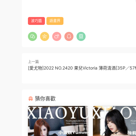
波巧醬
語畫界
上一篇
[愛尤物]2022 NO.2420 果兒Victoria 薄荷清酒[35P／57
猜你喜歡