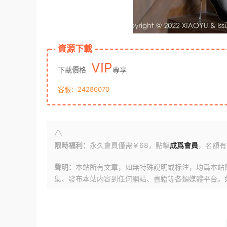
資源下載
VIP
下載價格
專享
客服：24286070
限時福利：
永久會員僅需￥68，點擊
成爲會員
，名額有
聲明：
本站所有文章，如無特殊說明或标注，均爲本站
集、發布本站内容到任何網站、書籍等各類媒體平台。