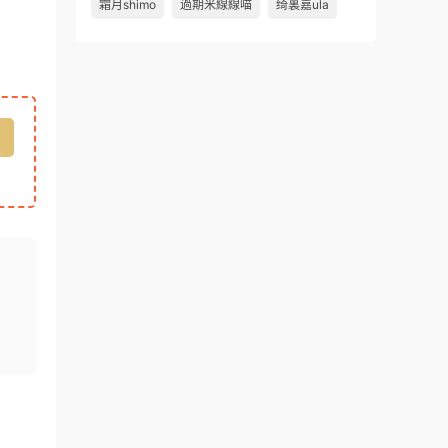
霜月shimo
過期米線線喵
绮裏嘉ula