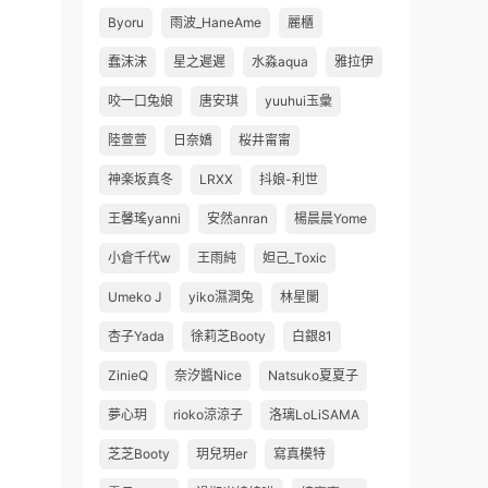
Byoru
雨波_HaneAme
麗櫃
蠢沫沫
星之遲遲
水淼aqua
雅拉伊
咬一口兔娘
唐安琪
yuuhui玉彙
陸萱萱
日奈嬌
桜井甯甯
神楽坂真冬
LRXX
抖娘-利世
王馨瑤yanni
安然anran
楊晨晨Yome
小倉千代w
王雨純
妲己_Toxic
Umeko J
yiko濕潤兔
林星闌
杏子Yada
徐莉芝Booty
白銀81
ZinieQ
奈汐醬Nice
Natsuko夏夏子
夢心玥
rioko涼涼子
洛璃LoLiSAMA
芝芝Booty
玥兒玥er
寫真模特