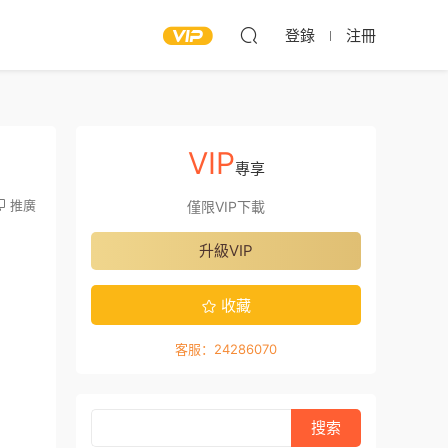
登錄
注冊
VIP
專享
推廣
僅限VIP下載
升級VIP
收藏
客服：24286070