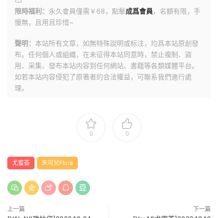
限時福利：
永久會員僅需￥68，點擊
成爲會員
，名額有限，手
慢無，且用且珍惜~
聲明：
本站所有文章，如無特殊說明或标注，均爲本站原創發
布。任何個人或組織，在未征得本站同意時，禁止複制、盜
用、采集、發布本站内容到任何網站、書籍等各類媒體平台。
如若本站内容侵犯了原著者的合法權益，可聯系我們進行處
理。
0
0
尤蜜荟
朱可兒Flora
上一篇
下一篇