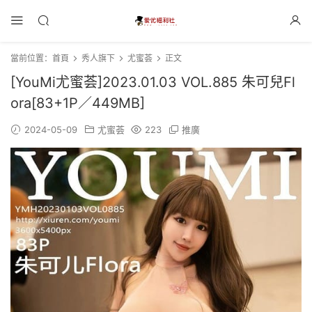
當前位置：
首頁
秀人旗下
尤蜜荟
正文
[YouMi尤蜜荟]2023.01.03 VOL.885 朱可兒Fl
ora[83+1P／449MB]
2024-05-09
尤蜜荟
223
推廣