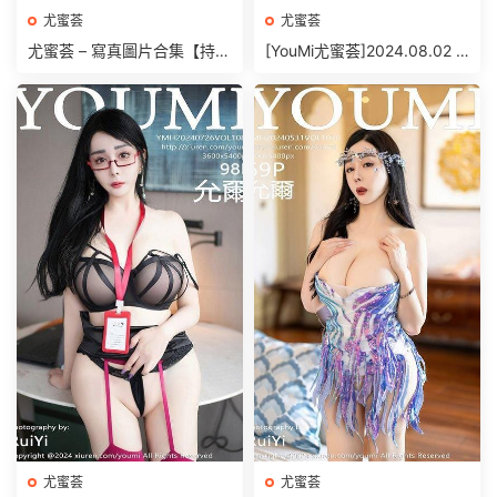
尤蜜荟
尤蜜荟
尤蜜荟 – 寫真圖片合集【持續
[YouMi尤蜜荟]2024.08.02 V
更新中】
OL.1089 王雨純[75+1P/562
MB]
尤蜜荟
尤蜜荟