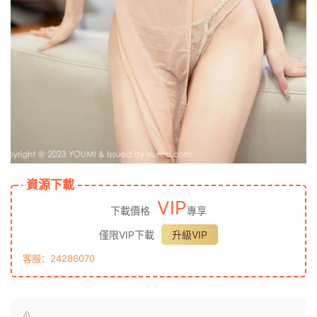
資源下載
VIP
下載價格
專享
僅限VIP下載
升級VIP
客服：24286070