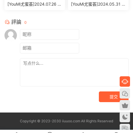
[YouMi尤蜜荟]2024.07.26 V
[YouMi尤蜜荟]2024.05.31 V
OL.1088 允爾[98+1P/902M
OL.1070 允爾[69+1P/662M
B]
B]
評論
0
提交
Copyright © 2023-2030 iiuuoo.com All Rights Reserved