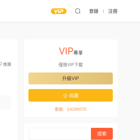
登錄
注冊
VIP
專享
推廣
僅限VIP下載
升級VIP
收藏
客服：24286070