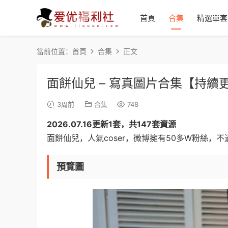
首頁
合集
精選單套
當前位置：
首頁
合集
正文
面餅仙兒 – 寫真圖片合集【持續
3周前
合集
748
2026.07.16更新1套，共147套資源
面餅仙兒，人氣coser，微博擁有50多W粉絲，不
預覽圖