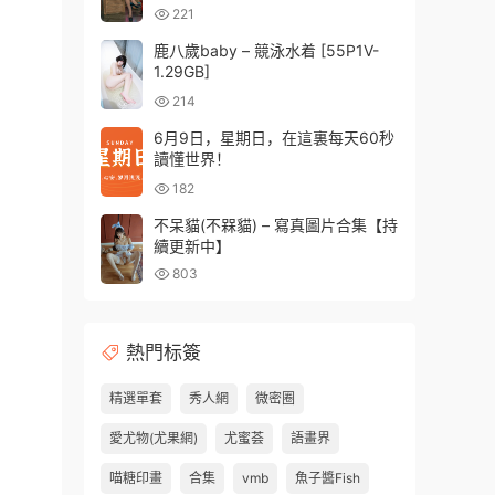
221
鹿八歲baby – 競泳水着 [55P1V-
1.29GB]
214
6月9日，星期日，在這裏每天60秒
讀懂世界！
182
不呆貓(不槑貓) – 寫真圖片合集【持
續更新中】
803
熱門标簽
精選單套
秀人網
微密圈
愛尤物(尤果網)
尤蜜荟
語畫界
喵糖印畫
合集
vmb
魚子醬Fish