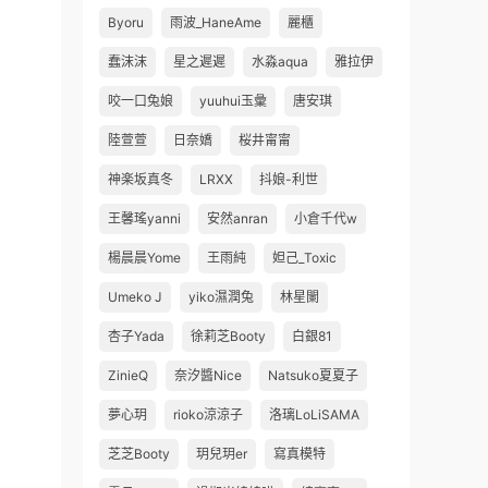
Byoru
雨波_HaneAme
麗櫃
蠢沫沫
星之遲遲
水淼aqua
雅拉伊
咬一口兔娘
yuuhui玉彙
唐安琪
陸萱萱
日奈嬌
桜井甯甯
神楽坂真冬
LRXX
抖娘-利世
王馨瑤yanni
安然anran
小倉千代w
楊晨晨Yome
王雨純
妲己_Toxic
Umeko J
yiko濕潤兔
林星闌
杏子Yada
徐莉芝Booty
白銀81
ZinieQ
奈汐醬Nice
Natsuko夏夏子
夢心玥
rioko涼涼子
洛璃LoLiSAMA
芝芝Booty
玥兒玥er
寫真模特