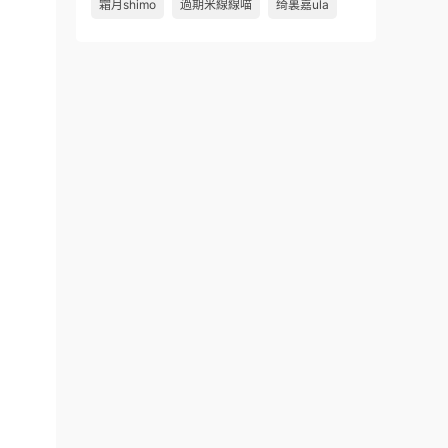
霜月shimo
過期米線線喵
绮裏嘉ula