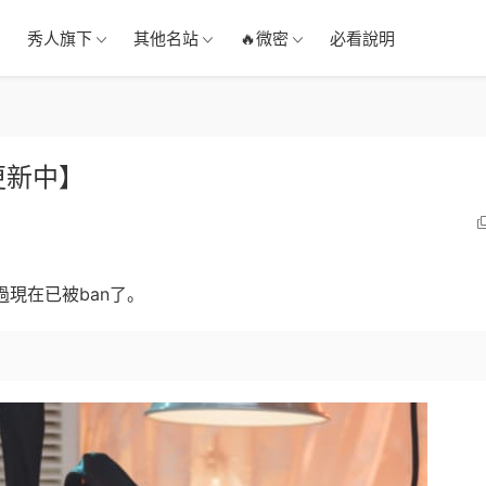
秀人旗下
其他名站
🔥微密
必看說明
更新中】
過現在已被ban了。