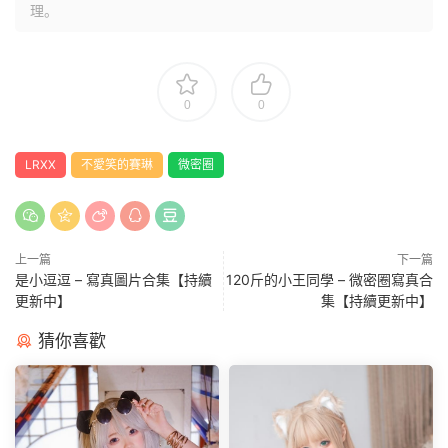
理。
0
0
LRXX
不愛笑的賽琳
微密圈
上一篇
下一篇
是小逗逗 – 寫真圖片合集【持續
120斤的小王同學 – 微密圈寫真合
更新中】
集【持續更新中】
猜你喜歡