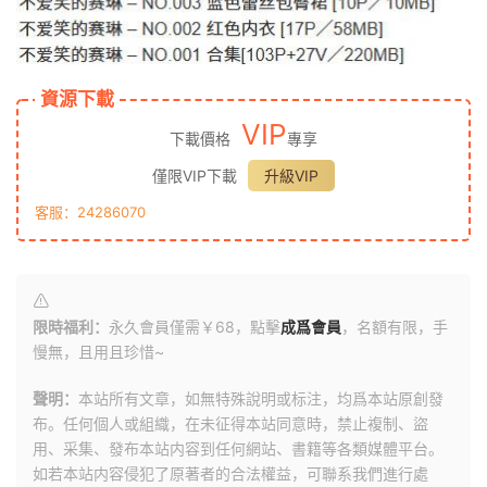
資源下載
VIP
下載價格
專享
僅限VIP下載
升級VIP
客服：24286070
限時福利：
永久會員僅需￥68，點擊
成爲會員
，名額有限，手
慢無，且用且珍惜~
聲明：
本站所有文章，如無特殊說明或标注，均爲本站原創發
布。任何個人或組織，在未征得本站同意時，禁止複制、盜
用、采集、發布本站内容到任何網站、書籍等各類媒體平台。
如若本站内容侵犯了原著者的合法權益，可聯系我們進行處