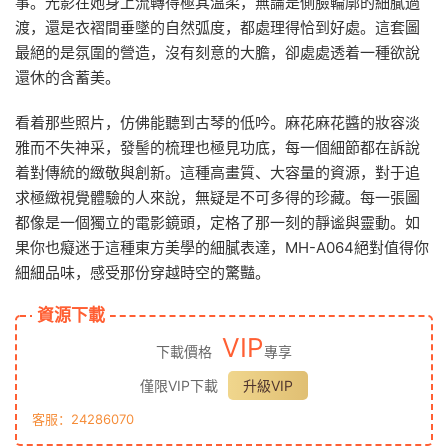
事。光影在她身上流轉得極其溫柔，無論是側臉輪廓的細膩過
渡，還是衣褶間垂墜的自然弧度，都處理得恰到好處。這套圖
最絕的是氛圍的營造，沒有刻意的大膽，卻處處透着一種欲說
還休的含蓄美。
看着那些照片，仿佛能聽到古琴的低吟。麻花麻花醬的妝容淡
雅而不失神采，發髻的梳理也極見功底，每一個細節都在訴說
着對傳統的緻敬與創新。這種高畫質、大容量的資源，對于追
求極緻視覺體驗的人來說，無疑是不可多得的珍藏。每一張圖
都像是一個獨立的電影鏡頭，定格了那一刻的靜谧與靈動。如
果你也癡迷于這種東方美學的細膩表達，MH-A064絕對值得你
細細品味，感受那份穿越時空的驚豔。
資源下載
VIP
下載價格
專享
僅限VIP下載
升級VIP
客服：24286070