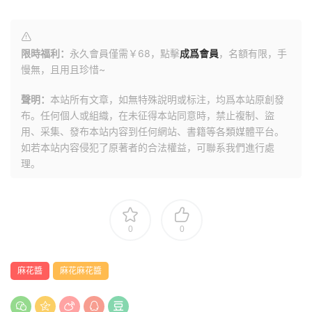
限時福利：
永久會員僅需￥68，點擊
成爲會員
，名額有限，手
慢無，且用且珍惜~
聲明：
本站所有文章，如無特殊說明或标注，均爲本站原創發
布。任何個人或組織，在未征得本站同意時，禁止複制、盜
用、采集、發布本站内容到任何網站、書籍等各類媒體平台。
如若本站内容侵犯了原著者的合法權益，可聯系我們進行處
理。
0
0
麻花醬
麻花麻花醬