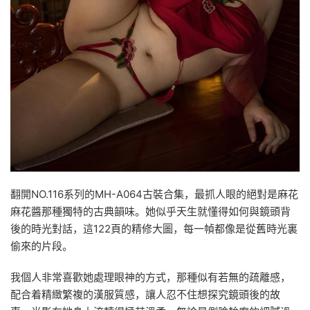
翻開NO.116系列的MH-A064古裝合集，最抓人眼的絕對是麻花
麻花醬那種獨特的古典韻味。她似乎天生就懂得如何與鏡頭背
後的時光對話，這122頁的精修大圖，每一幀都像是從舊時光裏
偷來的片段。
我個人非常喜歡她處理眼神的方式，那種似有若無的疏離感，
配合着精緻繁複的漢服質感，讓人忍不住想探究鏡頭後的故